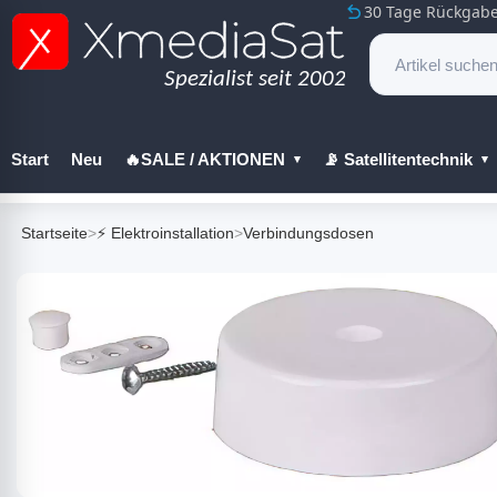
30 Tage Rückgabe
Start
Neu
🔥SALE / AKTIONEN
📡 Satellitentechnik
🔧 Werkzeug
Startseite
>
⚡ Elektroinstallation
>
Verbindungsdosen