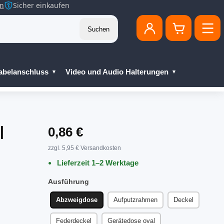
en
Sicher einkaufen
Suchen
abelanschluss
Video und Audio Halterungen
|
0,86 €
zzgl. 5,95 € Versandkosten
Lieferzeit 1–2 Werktage
Ausführung
Abzweigdose
Aufputzrahmen
Deckel
Federdeckel
Gerätedose oval