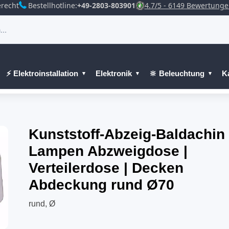
recht
Bestellhotline:
+49-2803-803901
4.7/5 - 6149 Bewertung
⚡ Elektroinstallation
Elektronik
🔆 Beleuchtung
K
Kunststoff-Abzeig-Baldachin 
Lampen Abzweigdose |
Verteilerdose | Decken
Abdeckung rund Ø70
rund, Ø