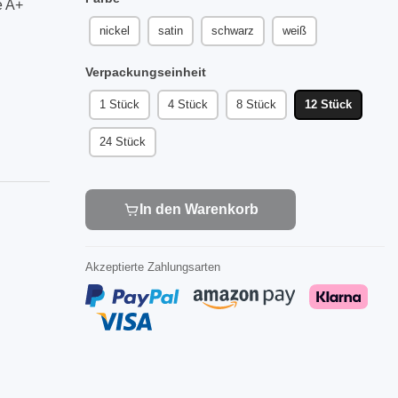
e A+
nickel
satin
schwarz
weiß
Verpackungseinheit
1 Stück
4 Stück
8 Stück
12 Stück
24 Stück
In den Warenkorb
Akzeptierte Zahlungsarten