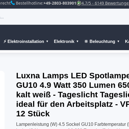
recht
Bestellhotline:
+49-2803-803901
4.7/5 - 6149 Bewertung
⚡ Elektroinstallation
Elektronik
🔆 Beleuchtung
K
Luxna Lamps LED Spotlamp
GU10 4.9 Watt 350 Lumen 65
kalt weiß - Tageslicht Tagesl
ideal für den Arbeitsplatz - V
12 Stück
Lampenleistung (W) 4.5 Sockel GU10 Farbtemperatur (