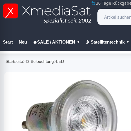
30 Tage Rückgabe
Start
Neu
🔥SALE / AKTIONEN
📡 Satellitentechnik
🔧 Werkzeug
Startseite
>
🔆 Beleuchtung
>
LED