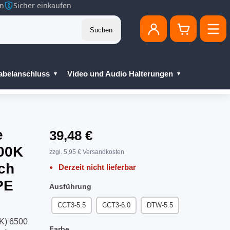
en
Sicher einkaufen
Suchen
abelanschluss
Video und Audio Halterungen
e
39,48 €
00K
zzgl. 5,95 € Versandkosten
ich
Derzeit nicht lieferbar
PE
Ausführung
CCT3-5.5
CCT3-6.0
DTW-5.5
K) 6500
Farbe