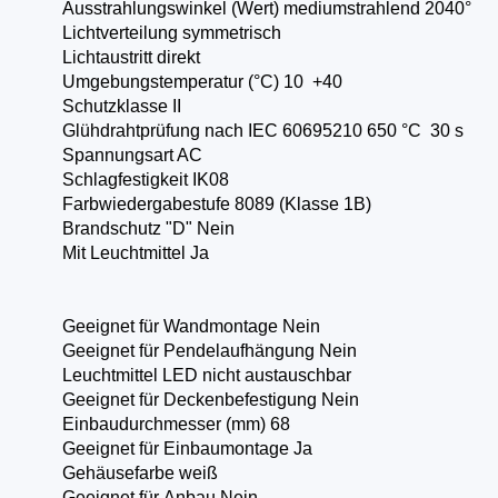
Ausstrahlungswinkel (Wert) mediumstrahlend 20­40°
Lichtverteilung symmetrisch
Lichtaustritt direkt
Umgebungstemperatur (°C) ­10 ­ +40
Schutzklasse II
Glühdrahtprüfung nach IEC 60695­2­10 650 °C ­ 30 s
Spannungsart AC
Schlagfestigkeit IK08
Farbwiedergabestufe 80­89 (Klasse 1B)
Brandschutz "D" Nein
Mit Leuchtmittel Ja
Geeignet für Wandmontage Nein
Geeignet für Pendelaufhängung Nein
Leuchtmittel LED nicht austauschbar
Geeignet für Deckenbefestigung Nein
Einbaudurchmesser (mm) 68
Geeignet für Einbaumontage Ja
Gehäusefarbe weiß
Geeignet für Anbau Nein