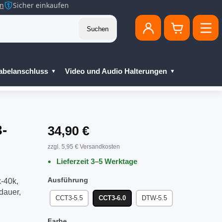
en
Sicher einkaufen
Suchen
abelanschluss
Video und Audio Halterungen
-
34,90 €
zzgl. 5,95 € Versandkosten
Lieferzeit 3–5 Werktage
Ausführung
-40k,
dauer,
CCT3-5.5
CCT3-6.0
DTW-5.5
Farbe