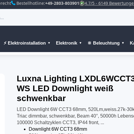
recht
Bestellhotline:
+49-2803-803901
4.7/5 - 6149 Bewertung
⚡ Elektroinstallation
Elektronik
🔆 Beleuchtung
K
Luxna Lighting LXDL6WCCT3
WS LED Downlight weiß
schwenkbar
LED Downlight 6W CCT3 68mm, 520Lm,weiss.27k-30k
Triac dimmbar, schwenkbar, Beam 40°, 50000h Lebens
100000 Schaltzyklen CCT3, IP44 front, ...
Downlight 6W CCT3 68mm