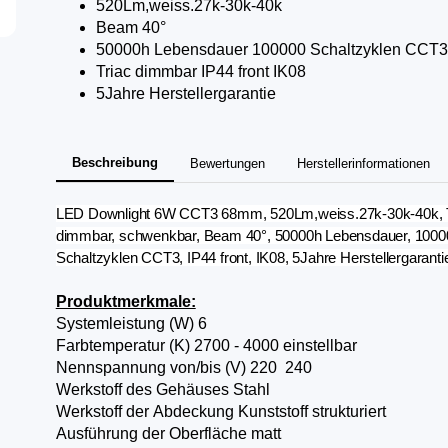
520Lm,weiss.27k-30k-40k
Beam 40°
50000h Lebensdauer 100000 Schaltzyklen CCT3
Triac dimmbar IP44 front IK08
5Jahre Herstellergarantie
Beschreibung
Bewertungen
Herstellerinformationen
LED Downlight 6W CCT3 68mm, 520Lm,weiss.27k-30k-40k, 
dimmbar, schwenkbar, Beam 40°, 50000h Lebensdauer, 1000
Schaltzyklen CCT3, IP44 front, IK08, 5Jahre Herstellergaranti
Produktmerkmale:
Systemleistung (W) 6
Farbtemperatur (K) 2700 ­- 4000 einstellbar
Nennspannung von/bis (V) 220 ­ 240
Werkstoff des Gehäuses Stahl
Werkstoff der Abdeckung Kunststoff strukturiert
Ausführung der Oberfläche matt