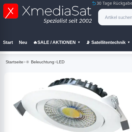
30 Tage Rückgabe
Start
Neu
🔥SALE / AKTIONEN
📡 Satellitentechnik
🔧 Werkzeug
Startseite
>
🔆 Beleuchtung
>
LED