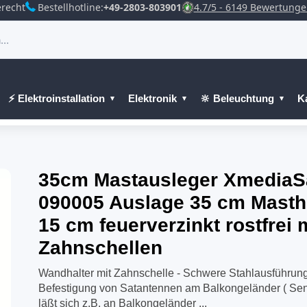
recht
Bestellhotline:
+49-2803-803901
4.7/5 - 6149 Bewertung
⚡ Elektroinstallation
Elektronik
🔆 Beleuchtung
K
35cm Mastausleger XmediaS
090005 Auslage 35 cm Mast
15 cm feuerverzinkt rostfrei 
Zahnschellen
Wandhalter mit Zahnschelle - Schwere Stahlausführung
Befestigung von Satantennen am Balkongeländer ( Sen
läßt sich z.B. an Balkongeländer ...