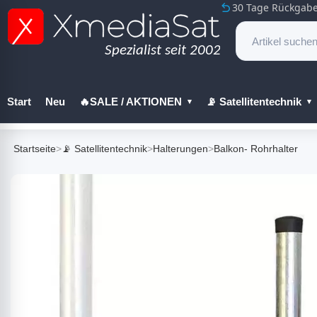
30 Tage Rückgabe
Start
Neu
🔥SALE / AKTIONEN
📡 Satellitentechnik
🔧 Werkzeug
Startseite
>
📡 Satellitentechnik
>
Halterungen
>
Balkon- Rohrhalter