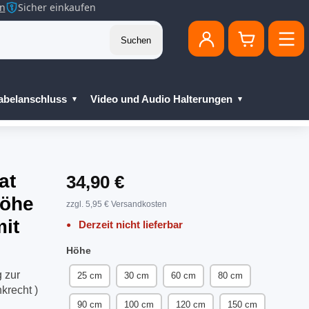
en
Sicher einkaufen
Suchen
abelanschluss
Video und Audio Halterungen
at
34,90 €
höhe
zzgl. 5,95 € Versandkosten
mit
Derzeit nicht lieferbar
Höhe
 zur
25 cm
30 cm
60 cm
80 cm
krecht )
90 cm
100 cm
120 cm
150 cm