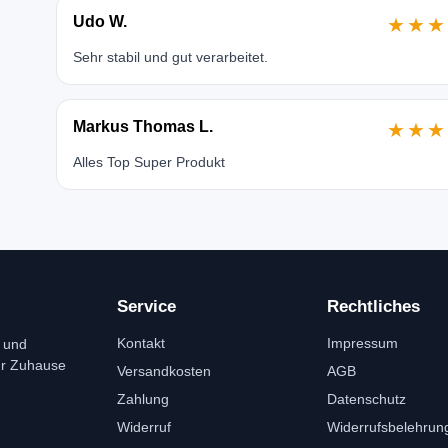
Udo W.
★★★
Sehr stabil und gut verarbeitet.
Markus Thomas L.
★★★
Alles Top Super Produkt
Service
Rechtliches
Kontakt
Impressum
 und
ür Zuhause
Versandkosten
AGB
Zahlung
Datenschutz
Widerruf
Widerrufsbelehrun