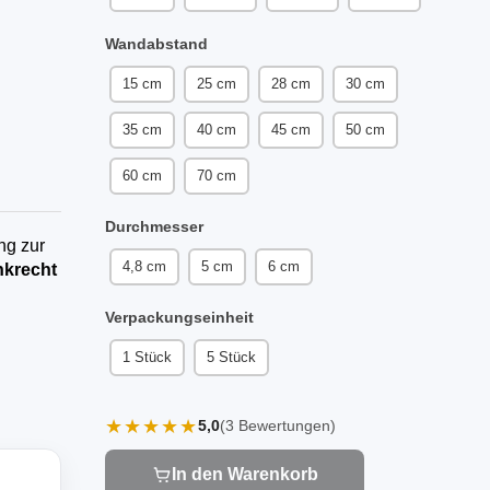
Wandabstand
15 cm
25 cm
28 cm
30 cm
35 cm
40 cm
45 cm
50 cm
60 cm
70 cm
Durchmesser
ng zur
4,8 cm
5 cm
6 cm
krecht
Verpackungseinheit
1 Stück
5 Stück
★★★★★
5,0
(3 Bewertungen)
In den Warenkorb