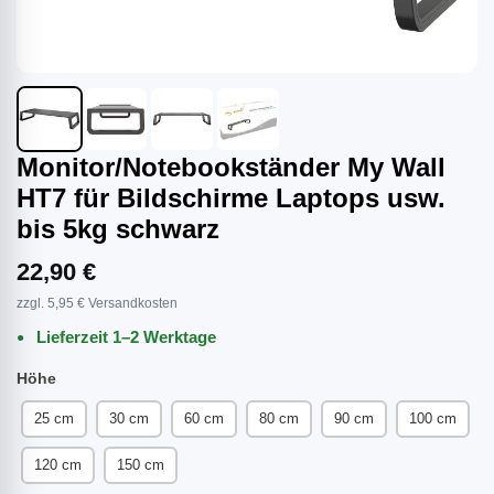
Monitor/Notebookständer My Wall
HT7 für Bildschirme Laptops usw.
bis 5kg schwarz
22,90 €
zzgl. 5,95 € Versandkosten
Lieferzeit 1–2 Werktage
Höhe
25 cm
30 cm
60 cm
80 cm
90 cm
100 cm
120 cm
150 cm