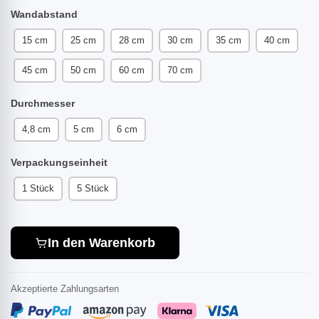
Wandabstand
15 cm
25 cm
28 cm
30 cm
35 cm
40 cm
45 cm
50 cm
60 cm
70 cm
Durchmesser
4,8 cm
5 cm
6 cm
Verpackungseinheit
1 Stück
5 Stück
In den Warenkorb
Akzeptierte Zahlungsarten