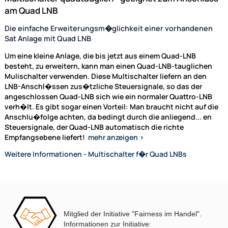
Multischalter quadtauglich - geeignet zum Ansch
MULTISCHALTER 9/24
ANTENNENSCHRANK
am Quad LNB
DISEQC-SCHALTER 2/1
DISEQC-SCHALTER 4/1
Die einfache Erweiterungsm�glichkeit einer vorhanden
Sat Anlage mit Quad LNB
MULTISCHALTERPANEL
NETZTEILE
Um eine kleine Anlage, die bis jetzt aus einem Quad-LNB
besteht, zu erweitern, kann man einen Quad-LNB-tauglich
Mulischalter verwenden. Diese Multischalter liefern an de
XmediaSat
LNB-Anschl�ssen zus�tzliche Steuersignale, so das der
Über uns
angeschlossen Quad-LNB sich wie ein normaler Quattro-L
Impressum
verh�lt. Es gibt sogar einen Vorteil: Man braucht nicht auf
Datenschutz
Anschlu�folge achten, da bedingt durch die anliegend
...
Widerrufsbelehrung
Steuersignale, der Quad-LNB automatisch die richte
Empfangsebene liefert!
mehr anzeigen >
↩ Vertrag widerrufen
AGB
Weitere Informationen - Multischalter f�r Quad LNBs
Kontakt
Mitglied der Initiative "Fairness im Handel".
Service
Informationen zur Initiative: