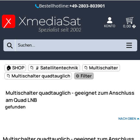
Bestellhotline:
+49-2803-803901
Spezialist seit 2002
KONTO
🏠 SHOP
📁 📡 Satellitentechnik
📁 Multischalter
📁 Multischalter quadtauglich
⚙️ Filter
Multischalter quadtauglich - geeignet zum Ansch
MULTISCHALTER 5/8
MULTISCHALTER 5/12
am Quad LNB
gefunden
MULTISCHALTER 5/16
MULTISCHALTER 5/20
NAC
MULTISCHALTER 9/8
MULTISCHALTER 9/16