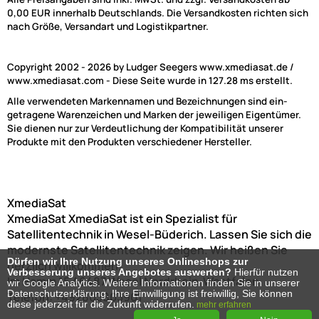
0,00 EUR innerhalb Deutschlands. Die Versandkosten richten sich
nach Größe, Versandart und Logistikpartner.
Copyright 2002 - 2026 by Ludger Seegers www.xmediasat.de /
www.xmediasat.com - Diese Seite wurde in 127.28 ms erstellt.
Alle verwendeten Markennamen und Bezeichnungen sind ein-
getragene Warenzeichen und Marken der jeweiligen Eigentümer.
Sie dienen nur zur Verdeutlichung der Kompatibilität unserer
Produkte mit den Produkten verschiedener Hersteller.
XmediaSat
XmediaSat
XmediaSat ist ein Spezialist für
Satellitentechnik in Wesel-Büderich. Lassen Sie sich die
modernste Satellitentechnik zeigen. Wir heißen Sie
Dürfen wir Ihre Nutzung unseres Onlineshops zur
herzlich willkommen!
Verbesserung unseres Angebotes auswerten?
Hierfür nutzen
Im Hamm 15
46487
Wesel
Nordrhein-Westfalen
wir Google Analytics. Weitere Informationen finden Sie in unserer
Datenschutzerklärung. Ihre Einwilligung ist freiwillig, Sie können
Telefon:
+492803803901
diese jederzeit für die Zukunft widerrufen.
mehr erfahren