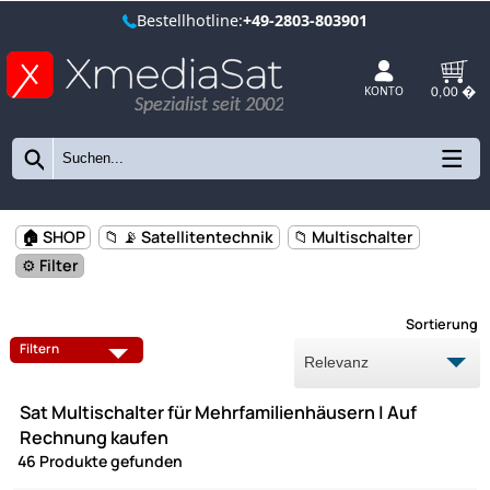
Bestellhotline:
+49-2803-803901
Spezialist seit 2002
KONTO
🏠 SHOP
📁 📡 Satellitentechnik
📁 Multischalter
⚙️ Filter
Sort
MULTISCHALTER 5/8
MULTISCHALTER 5/12
Filtern
MULTISCHALTER 5/16
MULTISCHALTER 5/20
Sat Multischalter für Mehrfamilienhäusern | Auf
MULTISCHALTER 9/8
MULTISCHALTER 9/16
Rechnung kaufen