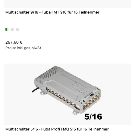
Dur-Line V1 M Verteilerschrank 400x400
84,90 €
(1)
Preise inkl. ges. MwSt.
-21,8%