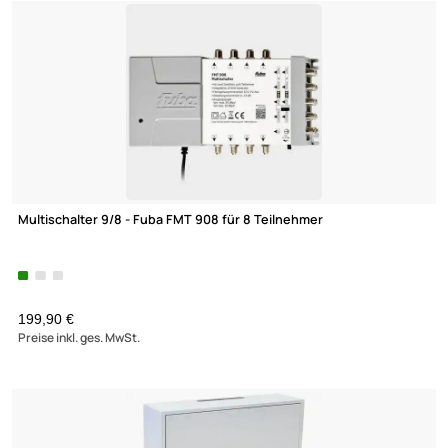
Multischalter 5/16 - Fuba FMT 516 für 16 Teilnehmer
UVP 199,90 € *
189,90 €
(6)
Preise inkl. ges. MwSt.
-56,7%