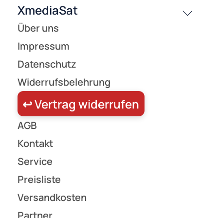
Paneel mit einem Basisverstärker OSV 505 und zwei Verteilern FVK 525. Damit
werden die vier Satellitenebenen und terrestrische Signale auf drei Ableitunge
aufgeteilt.
569,90 €
Preise inkl. ges. MwSt.