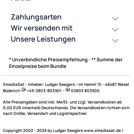
Fuba FMP 520 SL Multischalterpanel 5/20 mit Schrank
vormontier
Multischalter-Paneel für den Empfang eines Satteliten mit
20 Teilnehmeranschlüssen
450,60 €
Preise inkl. ges. MwSt.
* Unverbindliche Preisempfehlung - ** Summe der
Einzelpreise beim Bundle
Weitere Ergebnisse anzeigen
XmediaSat - Inhaber: Ludger Seegers - Im Hamm 15 - 46487 Wesel
Büderich
+49-2803-803901 -
02803 803900
NAC
Alle Preisangaben sind inkl. MwSt. und zzgl. Versandkosten ab
0,00 EUR innerhalb Deutschlands. Die Versandkosten richten sich
nach Größe, Versandart und Logistikpartner.
Sat Multischalter für Mehrfamilienhäusern | Auf
Rechnung kaufen
Copyright 2002 - 2026 by Ludger Seegers www.xmediasat.de /