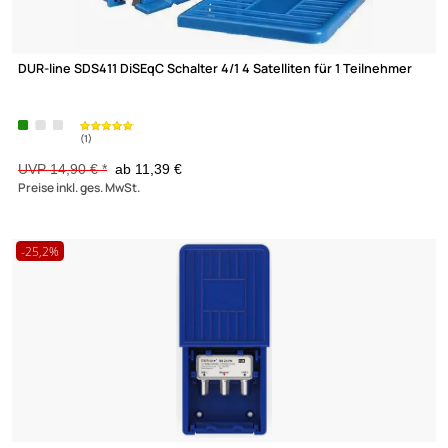
(1)
Kaltec MS 64-LB Antennenschrank mit 4-fach Verriegelung
H600xB400xT200 mm ohne Lochblech-Montageplatte
82,30 €
Preise inkl. ges. MwSt.
-23,6%