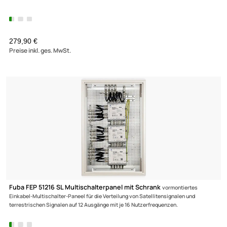
Netzteil mit F-Anschluss 18 V / 1200 mA passend für Kathrein
Polytron
Jultec Spaun DUR-line
UVP 22,90 € *
17,90 €
Preise inkl. ges. MwSt.
(2)
Multischalter 9/16 - Fuba FMT 916 für 16 Teilnehmer