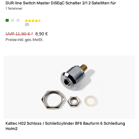
DUR-line SDS411 DiSEqC Schalter 4/1 4 Satelliten für 1 Teilnehm
(6)
UVP 14,90 € *
ab 11,39 €
Preise inkl. ges. MwSt.
-25,2%