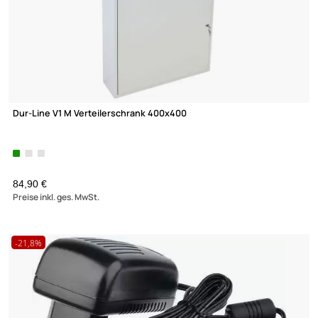
Sat-Umschalter XmediaSat US2 2 Satelliten für 1 Teilehmer
Umschalter für BK- und SAT-Anlagen F-Buchse - 2x F-Buchse
UVP 15,95 € *
6,90 €
Preise inkl. ges. MwSt.
(2)