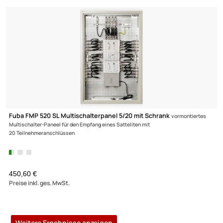
Satellitensignalen und terrestrischen Signalen auf 8 Ausgänge mit je
16 Nutzerfrequenzen.
799,90 €
Preise inkl. ges. MwSt.
Fuba FEP 5416 SL Einkabel-Multischalterpanel
vormontiertes Einkab