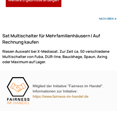
Multischalter-Paneel für die Verteilung von Satellitensignalen und terrestrisch
Signalen auf 4 Ausgänge mit je 16 Nutzerfrequenzen.
499,- €
Preise inkl. ges. MwSt.
Mitglied der Initiative "Fairness im Handel".
Informationen zur Initiative:
https://www.fairness-im-handel.de
Fuba FVP 300 SL Verteiler-Paneel mit Gehäuse
vormontiertes Vertei