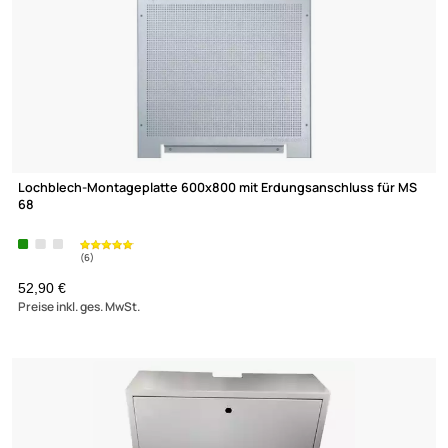
DiSEqC Schalter 2/1 | DiSEqC Umschalter Global Invacom 2 Satel
für 1 Teilehmer
(6)
UVP 15,95 € *
6,90 €
Preise inkl. ges. MwSt.