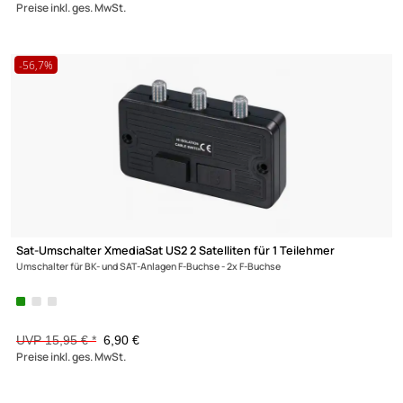
Kaltec H02 Schloss / Schließzylinder BF6 Bauform 6 Schließung
Holm2
11,50 €
Preise inkl. ges. MwSt.
-5%