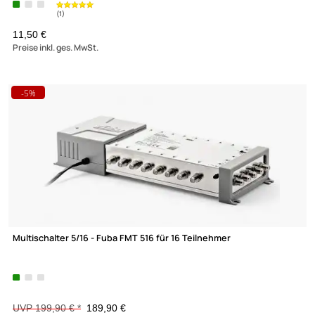
DUR-line Switch Master DiSEqC Schalter 2/1 2 Satelliten für
1 Teilehmer
UVP 11,90 € *
8,90 €
Preise inkl. ges. MwSt.