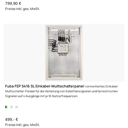
279,90 €
Preise inkl. ges. MwSt.
(1)
Fuba FEP 51216 SL Multischalterpanel mit Schrank
vormontiertes
Einkabel-Multischalter-Paneel für die Verteilung von Satellitensignalen und