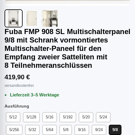
Fuba FMP 908 SL Multischalterpanel
9/8 mit Schrank vormontiertes
Multischalter-Paneel für den
Empfang zweier Satteliten mit
8 Teilnehmeranschlüssen
419,90 €
versandkostenfrei
Lieferzeit 3–5 Werktage
Ausführung
5/12
5/128
5/16
5/192
5/20
5/24
5/256
5/32
5/64
5/8
9/16
9/24
9/8