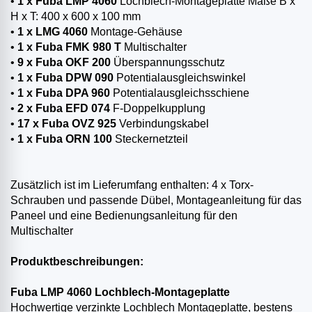
•
1 x Fuba LMP 4060
Lochblech-Montageplatte Maße B x
H x T: 400 x 600 x 100 mm
•
1 x LMG 4060
Montage-Gehäuse
•
1 x Fuba FMK 980 T
Multischalter
•
9 x Fuba OKF 200
Überspannungsschutz
•
1 x Fuba DPW 090
Potentialausgleichswinkel
•
1 x Fuba DPA 960
Potentialausgleichsschiene
•
2 x Fuba EFD 074
F-Doppelkupplung
•
17 x Fuba OVZ 925
Verbindungskabel
•
1 x Fuba ORN 100
Steckernetzteil
Zusätzlich ist im Lieferumfang enthalten: 4 x Torx-
Schrauben und passende Dübel, Montageanleitung für das
Paneel und eine Bedienungsanleitung für den
Multischalter
Produktbeschreibungen:
Fuba LMP 4060 Lochblech-Montageplatte
Hochwertige verzinkte Lochblech Montageplatte, bestens