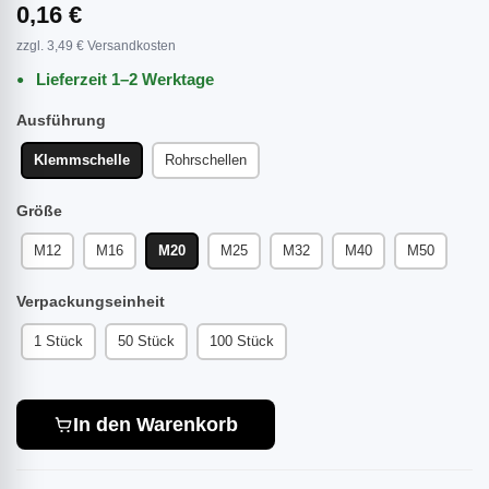
0,16 €
zzgl. 3,49 € Versandkosten
Lieferzeit 1–2 Werktage
Ausführung
Klemmschelle
Rohrschellen
Größe
M12
M16
M20
M25
M32
M40
M50
Verpackungseinheit
1 Stück
50 Stück
100 Stück
In den Warenkorb