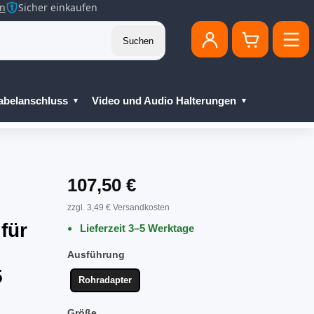
en
Sicher einkaufen
Suchen
abelanschluss
Video und Audio Halterungen
107,50 €
zzgl. 3,49 € Versandkosten
für
Lieferzeit 3–5 Werktage
Ausführung
5
Rohradapter
Größe