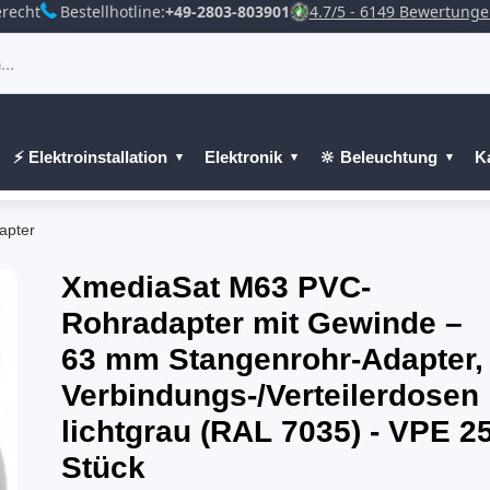
recht
Bestellhotline:
+49-2803-803901
4.7/5 - 6149 Bewertung
⚡ Elektroinstallation
Elektronik
🔆 Beleuchtung
K
apter
XmediaSat M63 PVC-
Rohradapter mit Gewinde –
63 mm Stangenrohr-Adapter, 
Verbindungs-/Verteilerdosen
lichtgrau (RAL 7035) - VPE 2
Stück