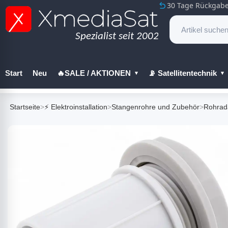
30 Tage Rückgabe
Start
Neu
🔥SALE / AKTIONEN
📡 Satellitentechnik
🔧 Werkzeug
Startseite
>
⚡ Elektroinstallation
>
Stangenrohre und Zubehör
>
Rohrad