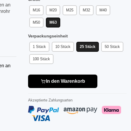
en an
M16
M20
M25
M32
M40
nrohr
M50
M63
Verpackungseinheit
1 Stück
10 Stück
25 Stück
50 Stück
100 Stück
en an
In den Warenkorb
Akzeptierte Zahlungsarten