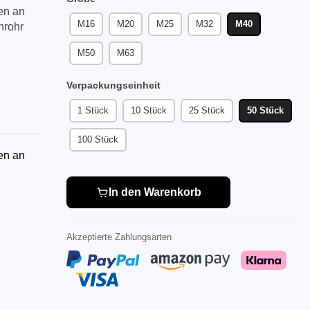
en an
M16
M20
M25
M32
M40
nrohr
M50
M63
Verpackungseinheit
1 Stück
10 Stück
25 Stück
50 Stück
100 Stück
en an
In den Warenkorb
Akzeptierte Zahlungsarten