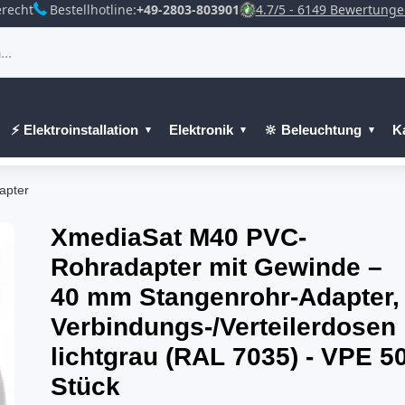
recht
Bestellhotline:
+49-2803-803901
4.7/5 - 6149 Bewertung
⚡ Elektroinstallation
Elektronik
🔆 Beleuchtung
K
apter
XmediaSat M40 PVC-
Rohradapter mit Gewinde –
40 mm Stangenrohr-Adapter, 
Verbindungs-/Verteilerdosen
lichtgrau (RAL 7035) - VPE 5
Stück