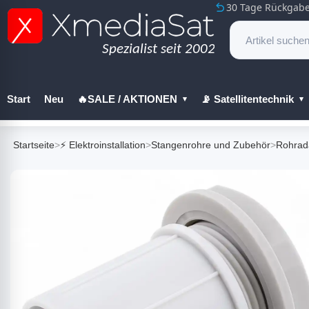
30 Tage Rückgabe
Start
Neu
🔥SALE / AKTIONEN
📡 Satellitentechnik
🔧 Werkzeug
Startseite
>
⚡ Elektroinstallation
>
Stangenrohre und Zubehör
>
Rohrad