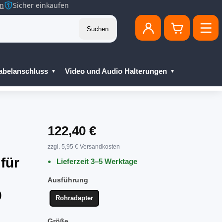
en
Sicher einkaufen
Suchen
abelanschluss
Video und Audio Halterungen
122,40 €
zzgl. 5,95 € Versandkosten
für
Lieferzeit 3–5 Werktage
Ausführung
0
Rohradapter
Größe