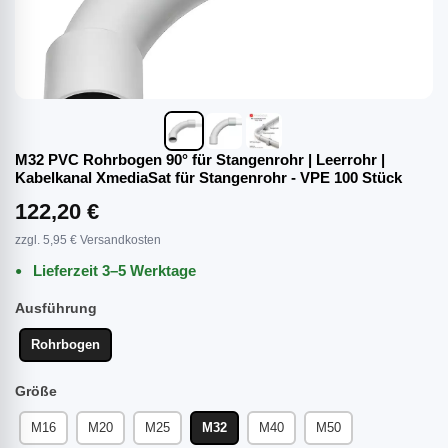
M32 PVC Rohrbogen 90° für Stangenrohr | Leerrohr |
Kabelkanal XmediaSat für Stangenrohr - VPE 100 Stück
122,20 €
zzgl. 5,95 € Versandkosten
Lieferzeit 3–5 Werktage
Ausführung
Rohrbogen
Größe
M16
M20
M25
M32
M40
M50