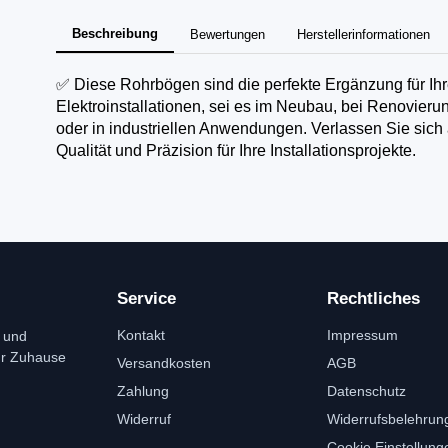
Beschreibung
Bewertungen
Herstellerinformationen
✅ Diese Rohrbögen sind die perfekte Ergänzung für Ih
Elektroinstallationen, sei es im Neubau, bei Renovieru
oder in industriellen Anwendungen. Verlassen Sie sich 
Qualität und Präzision für Ihre Installationsprojekte.​
Service
Rechtliches
Kontakt
Impressum
 und
ür Zuhause
Versandkosten
AGB
Zahlung
Datenschutz
Widerruf
Widerrufsbelehrun
Cookie Einstellung