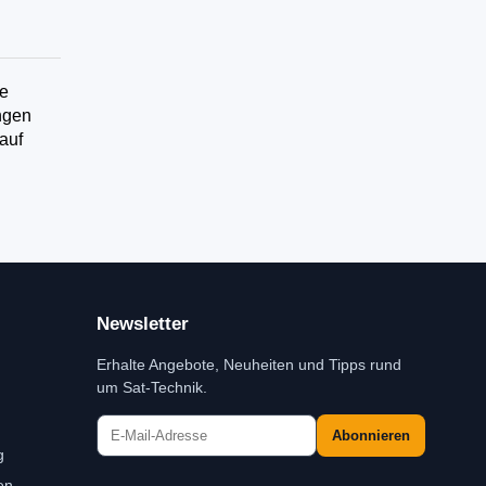
re
ngen
auf
Newsletter
Erhalte Angebote, Neuheiten und Tipps rund
um Sat-Technik.
Abonnieren
g
en