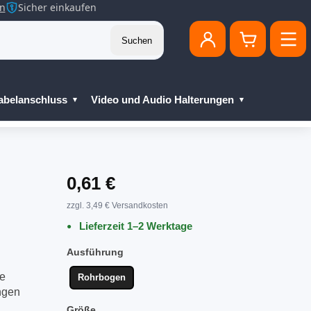
en
Sicher einkaufen
Suchen
abelanschluss
Video und Audio Halterungen
0,61 €
zzgl. 3,49 € Versandkosten
Lieferzeit 1–2 Werktage
Ausführung
re
Rohrbogen
ngen
Größe