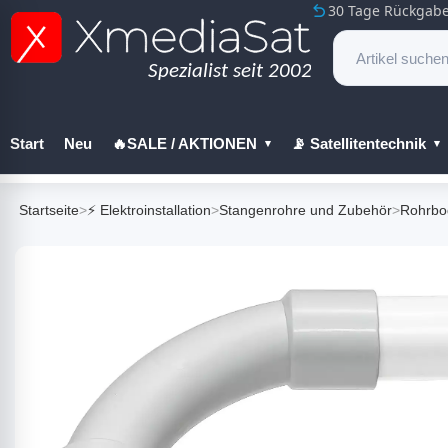
30 Tage Rückgabe
Start
Neu
🔥SALE / AKTIONEN
📡 Satellitentechnik
🔧 Werkzeug
Startseite
>
⚡ Elektroinstallation
>
Stangenrohre und Zubehör
>
Rohrbo