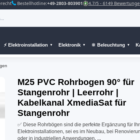
recht
Bestellhotline:
+49-2803-803901
4.7/5 - 6149 Bewertung
⚡ Elektroinstallation
Elektronik
🔆 Beleuchtung
K
gen
M25 PVC Rohrbogen 90° für
Stangenrohr | Leerrohr |
Kabelkanal XmediaSat für
Stangenrohr
✅ Diese Rohrbögen sind die perfekte Ergänzung für Ih
Elektroinstallationen, sei es im Neubau, bei Renovieru
oder in industriellen Anwendungen. ...