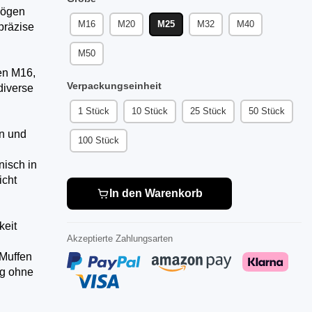
bögen
M16
M20
M25
M32
M40
 präzise
M50
en M16,
Verpackungseinheit
diverse
1 Stück
10 Stück
25 Stück
50 Stück
en und
100 Stück
nisch in
icht
In den Warenkorb
keit
Akzeptierte Zahlungsarten
 Muffen
ng ohne