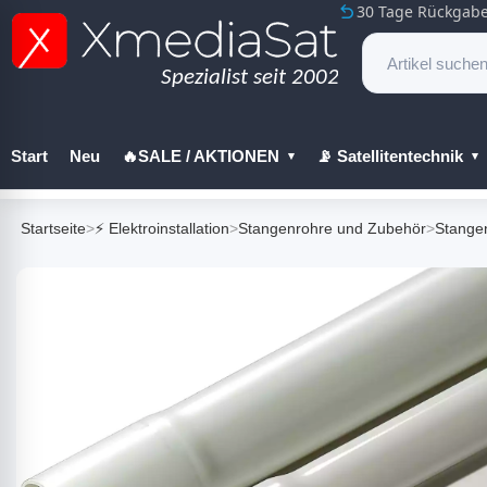
30 Tage Rückgabe
Start
Neu
🔥SALE / AKTIONEN
📡 Satellitentechnik
🔧 Werkzeug
Startseite
>
⚡ Elektroinstallation
>
Stangenrohre und Zubehör
>
Stange