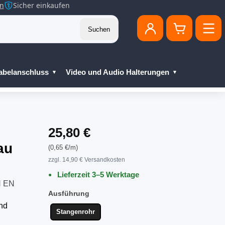
en
Sicher einkaufen
Suchen
abelanschluss
Video und Audio Halterungen
25,80 €
au
(0,65 €/m)
zzgl. 14,90 € Versandkosten
Lieferzeit 3–5 Werktage
N EN
Ausführung
end
Stangenrohr