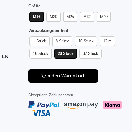
Größe
M16
M20
M25
M32
M40
Verpackungseinheit
1 Stück
8 Stück
10 Stück
12 m
16 Stück
20 Stück
37 Stück
N EN
In den Warenkorb
Akzeptierte Zahlungsarten