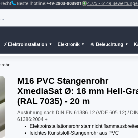
recht
Bestellhotline:
+49-2803-803901
4.7/5 - 6149 Bewertung
⚡ Elektroinstallation
Elektronik
🔆 Beleuchtung
K
nrohr
M16 PVC Stangenrohr
XmediaSat Ø: 16 mm Hell-Gr
(RAL 7035) - 20 m
Ausführung nach DIN EN 61386-12 (VDE 605-12) / DI
61386:2004 +
Elektroinstallationsrohr starr nicht flammausbreit
leichtes Kunststoff-Stangenrohr aus PVC