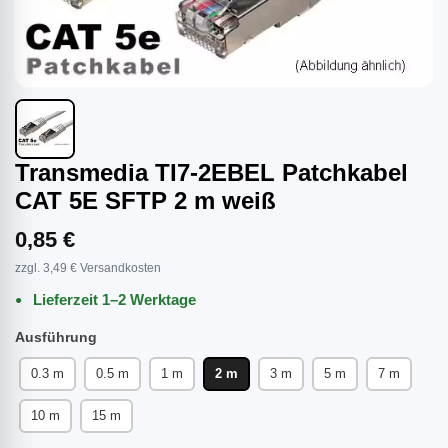
Transmedia TI7-2EBEL Patchkabel
CAT 5E SFTP 2 m weiß
0,85 €
zzgl. 3,49 € Versandkosten
Lieferzeit 1–2 Werktage
Ausführung
0.3 m
0.5 m
1 m
2 m
3 m
5 m
7 m
10 m
15 m