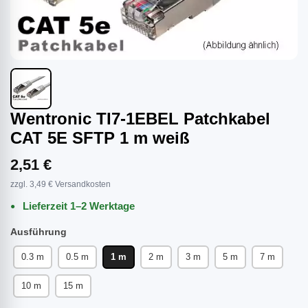
Wentronic TI7-1EBEL Patchkabel
CAT 5E SFTP 1 m weiß
2,51 €
zzgl. 3,49 € Versandkosten
Lieferzeit 1–2 Werktage
Ausführung
0.3 m
0.5 m
1 m
2 m
3 m
5 m
7 m
10 m
15 m