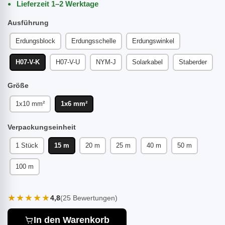
Lieferzeit 1–2 Werktage
Ausführung
Erdungsblock
Erdungsschelle
Erdungswinkel
H07-V-K
H07-V-U
NYM-J
Solarkabel
Staberder
Größe
1x10 mm²
1x6 mm²
Verpackungseinheit
1 Stück
15 m
20 m
25 m
40 m
50 m
100 m
★★★★★
4,8
(25 Bewertungen)
In den Warenkorb