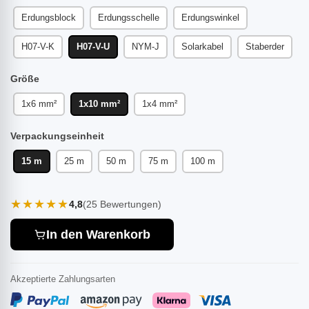
Erdungsblock
Erdungsschelle
Erdungswinkel
H07-V-K
H07-V-U
NYM-J
Solarkabel
Staberder
Größe
1x6 mm²
1x10 mm²
1x4 mm²
Verpackungseinheit
15 m
25 m
50 m
75 m
100 m
★★★★★
4,8
(25 Bewertungen)
In den Warenkorb
Akzeptierte Zahlungsarten