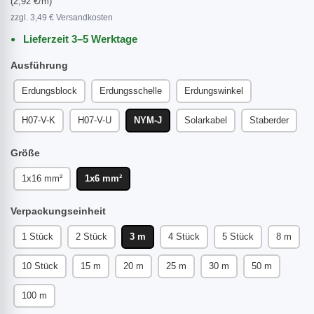
(2,92 €/m)
zzgl. 3,49 € Versandkosten
Lieferzeit 3–5 Werktage
Ausführung
Erdungsblock
Erdungsschelle
Erdungswinkel
H07-V-K
H07-V-U
NYM-J
Solarkabel
Staberder
Größe
1x16 mm²
1x6 mm²
Verpackungseinheit
1 Stück
2 Stück
3 m
4 Stück
5 Stück
8 m
10 Stück
15 m
20 m
25 m
30 m
50 m
100 m