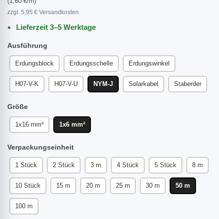
(1,60 €/m)
zzgl. 5,95 € Versandkosten
Lieferzeit 3–5 Werktage
Ausführung
Erdungsblock
Erdungsschelle
Erdungswinkel
H07-V-K
H07-V-U
NYM-J
Solarkabel
Staberder
Größe
1x16 mm²
1x6 mm²
Verpackungseinheit
1 Stück
2 Stück
3 m
4 Stück
5 Stück
8 m
10 Stück
15 m
20 m
25 m
30 m
50 m
100 m