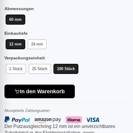
Abmessungen
60 mm
Einbautiefe
12 mm
24 mm
Verpackungseinheit
1 Stück
25 Stück
100 Stück
In den Warenkorb
Akzeptierte Zahlungsarten
Der Putzausgleichring 12 mm ist ein unverzichtbares
Zubehörteil in der Elektroinstallation, wenn