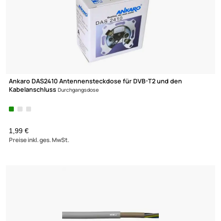
Netzkabel Länge: 3 m weiß Eurostecker>Doppelbuchse
4,50 €
Preise inkl. ges. MwSt.