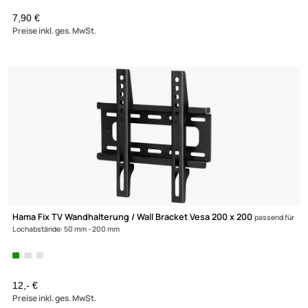
20 Meter - Mantelleitung NYM-J Kabel 3 x 1.5 mm² 3 adriges
Installationskabel
nach DIN VDE 0250-204
15,80 €
Preise inkl. ges. MwSt.