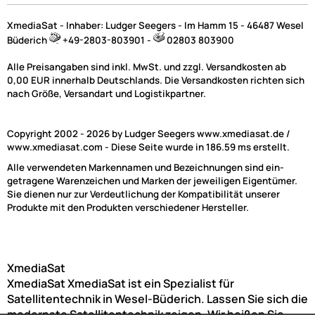
XmediaSat - Inhaber: Ludger Seegers - Im Hamm 15 - 46487 Wesel
Büderich
+49-2803-803901 -
02803 803900
Alle Preisangaben sind inkl. MwSt. und zzgl. Versandkosten ab
0,00 EUR innerhalb Deutschlands. Die Versandkosten richten sich
(2)
nach Größe, Versandart und Logistikpartner.
Copyright 2002 - 2026 by Ludger Seegers www.xmediasat.de /
www.xmediasat.com - Diese Seite wurde in 186.59 ms erstellt.
Alle verwendeten Markennamen und Bezeichnungen sind ein-
getragene Warenzeichen und Marken der jeweiligen Eigentümer.
Sie dienen nur zur Verdeutlichung der Kompatibilität unserer
Produkte mit den Produkten verschiedener Hersteller.
XmediaSat
XmediaSat
XmediaSat ist ein Spezialist für
Satellitentechnik in Wesel-Büderich. Lassen Sie sich die
modernste Satellitentechnik zeigen. Wir heißen Sie