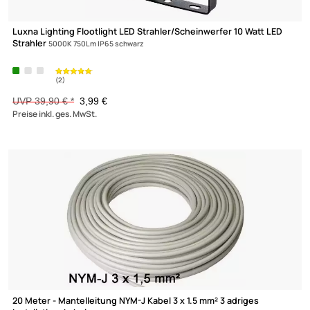
20 Meter - Mantelleitung NYM-J Kabel 5 x 1.5 mm² 5 adriges
Installationskabel
nach DIN VDE 0250-204
XmediaSat
Über uns
Impressum
Datenschutz
25,60 €
Widerrufsbelehrung
Preise inkl. ges. MwSt.
↩ Vertrag widerrufen
AGB
-90%
Kontakt
Service
Preisliste
Versandkosten
Partner