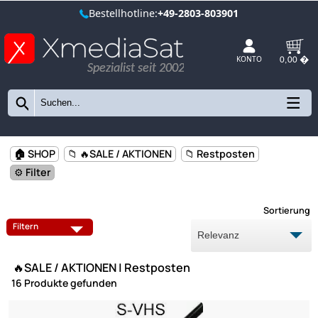
Bestellhotline:
+49-2803-803901
Spezialist seit 2002
KONTO
🏠 SHOP
📁 🔥SALE / AKTIONEN
📁 Restposten
⚙️ Filter
Sort
ANTENNENDOSEN
Filtern
LAMPEN UND LEUCHTMITTEL
LNB
🔥SALE / AKTIONEN | Restposten
RESTPOSTEN
16 Produkte gefunden