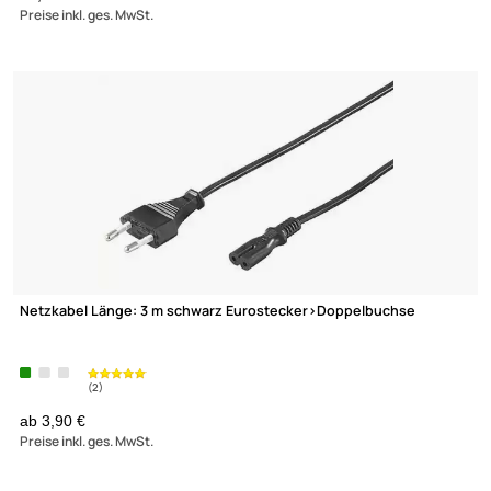
Clicktronic HC 400-200 Clicktronic YUV-Komponenten-Kabel 2 
15,- €
Preise inkl. ges. MwSt.