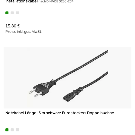
Zahlungsarten
Wir versenden mit
Unsere Leistungen
Luxna Lighting Flootlight LED Strahler/Scheinwerfer 10 Watt LE
Strahler
5000K 750Lm IP65 schwarz
(2)
UVP 39,90 € *
3,99 €
Preise inkl. ges. MwSt.