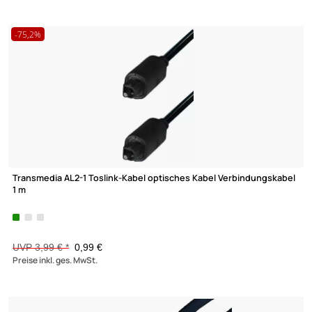
Netzkabel Länge: 5 m schwarz Eurostecker>Doppelbuchse
7,90 €
Preise inkl. ges. MwSt.