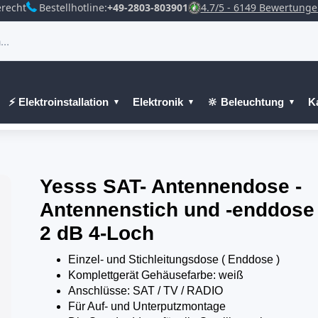
recht
Bestellhotline:
+49-2803-803901
4.7/5 - 6149 Bewertung
⚡ Elektroinstallation
Elektronik
🔆 Beleuchtung
K
Yesss SAT- Antennendose -
Antennenstich und -enddose
2 dB 4-Loch
Einzel- und Stichleitungsdose ( Enddose )
Komplettgerät Gehäusefarbe: weiß
Anschlüsse: SAT / TV / RADIO
Für Auf- und Unterputzmontage