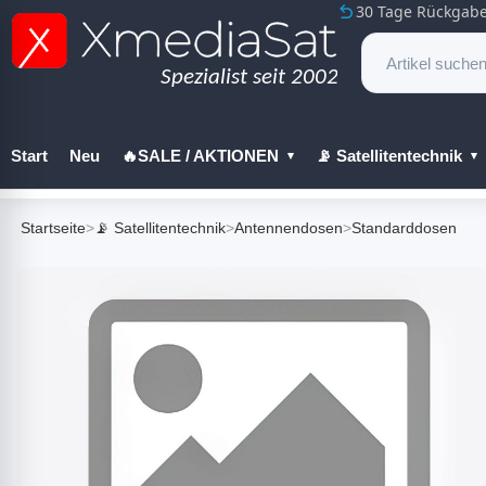
30 Tage Rückgabe
Start
Neu
🔥SALE / AKTIONEN
📡 Satellitentechnik
🔧 Werkzeug
Startseite
>
📡 Satellitentechnik
>
Antennendosen
>
Standarddosen