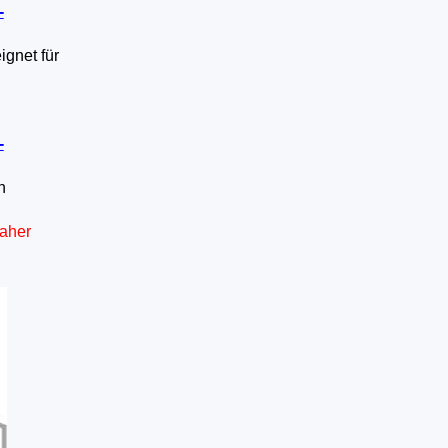
-
gnet für
-
n
daher