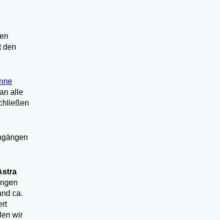
uen
t den
nne
an alle
chließen
ngängen
Astra
angen
and ca.
rt
len wir