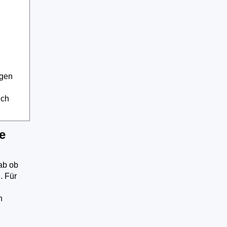
igen
uch
e
ab ob
. Für
n