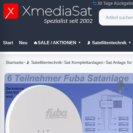
30 Tage Rückgabe
Start
Neu
🔥SALE / AKTIONEN
📡 Satellitentechnik
🔧 Werkzeug
Startseite
>
📡 Satellitentechnik
>
Sat Komplettanlagen
>
Sat Anlage für