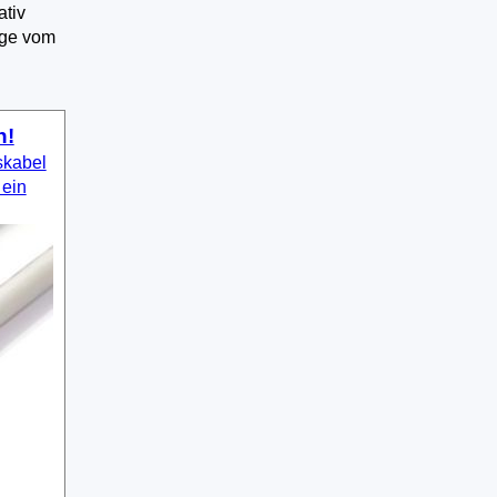
ativ
ige vom
n!
skabel
 ein