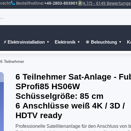
recht
Bestellhotline:
+49-2803-803901
4.7/5 - 6149 Bewertung
⚡ Elektroinstallation
Elektronik
🔆 Beleuchtung
K
 6 Teilnehmer
6 Teilnehmer Sat-Anlage - Fu
SProfi85 HS06W
Schüsselgröße: 85 cm
6 Anschlüsse weiß 4K / 3D /
HDTV ready
Professionelle Satellitenanlage für den Anschluss von b