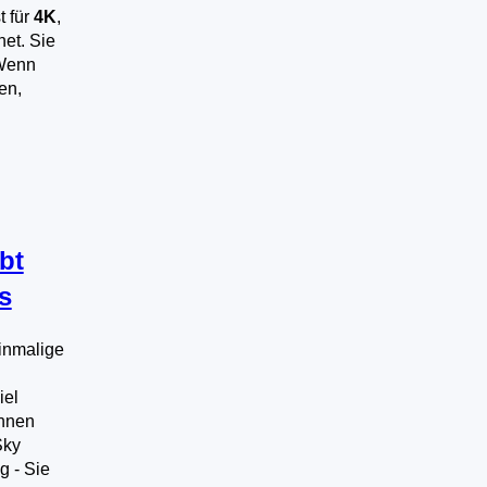
t für
4K
,
et. Sie
 Wenn
en,
bt
s
einmalige
iel
önnen
Sky
g - Sie