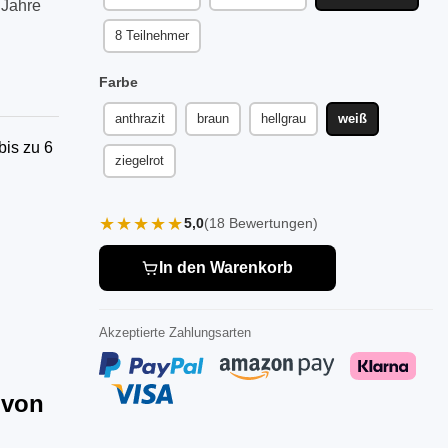
 Jahre
8 Teilnehmer
Farbe
anthrazit
braun
hellgrau
weiß
bis zu 6
ziegelrot
★★★★★
5,0
(18 Bewertungen)
In den Warenkorb
Akzeptierte Zahlungsarten
 von