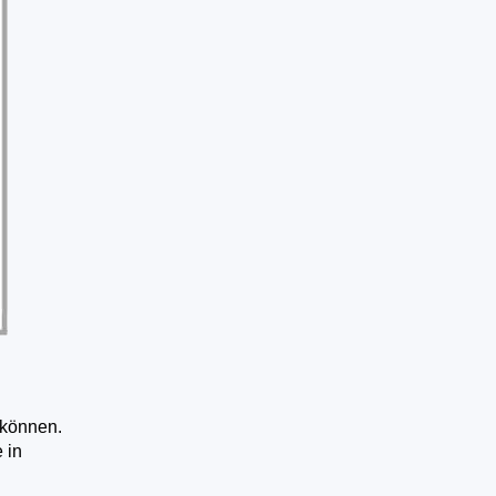
 können.
 in