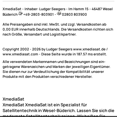
Eine Riesen Auswahl an Sat-Anlagen finden Sie hier. Wir 
verschiedene Sets f�r Sie zusammengestellt. Im
XmediaSat - Inhaber: Ludger Seegers - Im Hamm 15 - 46487 Wesel
Auswahlmen� w�hlen Sie die passende Anlagengr��e 
Büderich
+49-2803-803901 -
02803 803900
Wir empfehlen Ihnen Folgendes
Alle Preisangaben sind inkl. MwSt. und zzgl. Versandkosten ab
0,00 EUR innerhalb Deutschlands. Die Versandkosten richten sich
Wenn es was richtig hochwertiges sein soll, empfehlen wi
nach Größe, Versandart und Logistikpartner.
Ihnen unsere FUBA Anlagen Sets. Hierauf geben wir komple
f�nf Jahre Garantie. Auf den Fuba Satellitenspiegel gibt e
Jahre Hersteller Garantie. Der in den Fuba-Sets enthalten
Copyright 2002 - 2026 by Ludger Seegers www.xmediasat.de /
Spiegel DAA850 ist mehrfacher Testsieger.
www.xmediasat.com - Diese Seite wurde in 187.57 ms erstellt.
Alle verwendeten Markennamen und Bezeichnungen sind ein-
Nicht die richtige L�sung f�r Sie?
(40)
getragene Warenzeichen und Marken der jeweiligen Eigentümer.
Dann rufen Sie uns an, wir beraten Sie gerne und stellen f
Sie dienen nur zur Verdeutlichung der Kompatibilität unserer
die richtigen Komponenten zusammen. Tel. 02803 803901
Produkte mit den Produkten verschiedener Hersteller.
XmediaSat
XmediaSat
XmediaSat ist ein Spezialist für
Satellitentechnik in Wesel-Büderich. Lassen Sie sich die
modernste Satellitentechnik zeigen. Wir heißen Sie