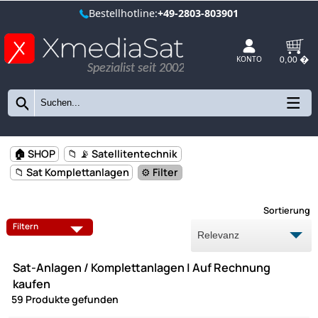
Bestellhotline:
+49-2803-803901
Spezialist seit 2002
KONTO
🏠 SHOP
📁 📡 Satellitentechnik
📁 Sat Komplettanlagen
⚙️ Filter
Sort
SAT ANLAGE FÜR 1 TEILNEHMER
SAT ANLAGE FÜR 2 TEILNEHM
Filtern
SAT ANLAGE FÜR 4 TEILNEHMER
SAT ANLAGE FÜR 6 TEILNEHM
Sat-Anlagen / Komplettanlagen | Auf Rechnung
SAT ANLAGE FÜR 8 TEILNEHMER
SAT ANLAGE FÜR 12 TEILNEH
kaufen