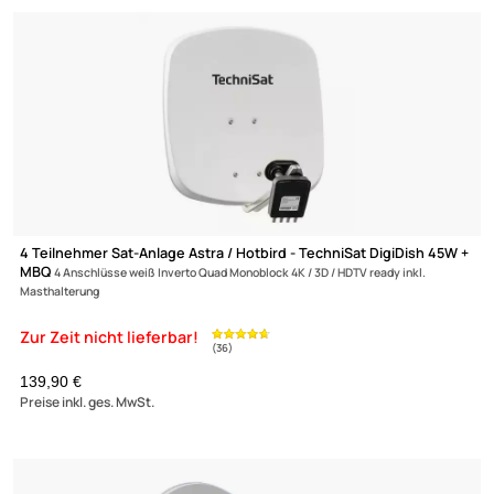
2 Teilnehmer Sat-Anlage - TechniSat DigiDish 45A + Twin-LNB
mi
DUR-line Twin-LNB 2 Anschlüsse anthrazit 4K / 3D / HDTV ready inkl. Masthalte
99,90 €
Preise inkl. ges. MwSt.