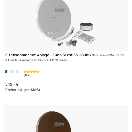
Zur Zeit nicht lieferbar!
(18)
4 Teilnehmer Sat-Anlage Astra / Hotbird - TechniSat DigiDish 4
MBQ
4 Anschlüsse weiß Inverto Quad Monoblock 4K / 3D / HDTV ready inkl.
Masthalterung
139,90 €
Preise inkl. ges. MwSt.