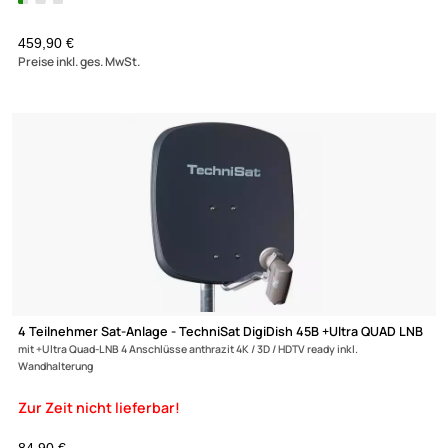
8 Teilnehmer Sat-Anlage mit Multischalterpanel - Fuba
Kompettanlage DAP858G
Schüsselgröße: 85 cm 8 Anschlüsse hellgrau 4
/ HDTV ready
459,90 €
Preise inkl. ges. MwSt.