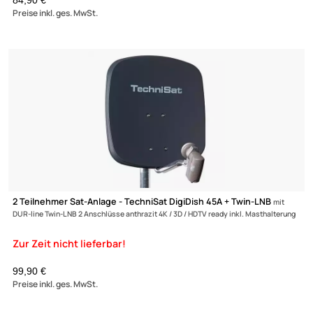
4 Teilnehmer Sat-Anlage - TechniSat DigiDish 45B +Ultra QUAD
mit +Ultra Quad-LNB 4 Anschlüsse anthrazit 4K / 3D / HDTV ready inkl.
Wandhalterung
84,90 €
Preise inkl. ges. MwSt.