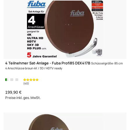
Zur Zeit nicht lieferbar!
XmediaSat
(36)
Über uns
2 Teilnehmer Sat-Anlage - Fuba Profi85 DEK206G
Schüsselgröße: 
2 Anschlüsse hellgrau 4K / 3D / HDTV ready
Impressum
Datenschutz
Widerrufsbelehrung
↩ Vertrag widerrufen
189,90 €
AGB
Preise inkl. ges. MwSt.
Kontakt
Service
Preisliste
Versandkosten
Partner