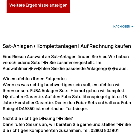
2 Teilnehmer Sat-Anlage - Fuba Profi85 DEK206A
Schüsselgröße: 
2 Anschlüsse anthrazit 4K / 3D / HDTV ready
189,90 €
Preise inkl. ges. MwSt.
(40)