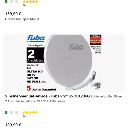
8 Teilnehmer Sat-Anlage - Fuba SProfi85 HS08R
Schüsselgröße: 8
8 Anschlüsse ziegelrot 4K / 3D / HDTV ready
349,- €
Preise inkl. ges. MwSt.
Zur Zeit nicht lieferbar!