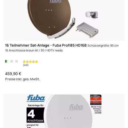
Zahlungsarten
Wir versenden mit
Unsere Leistungen
2 Teilnehmer Sat-Anlage - Fuba Profi85 DEK206B
Schüsselgröße: 
2 Anschlüsse braun 4K / 3D / HDTV ready
189,90 €
Preise inkl. ges. MwSt.
(18)