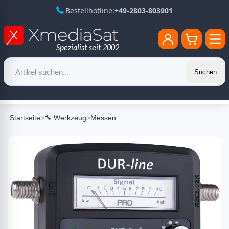
Bestellhotline:
+49-2803-803901
Suchen
Startseite
>
🔧 Werkzeug
>
Messen