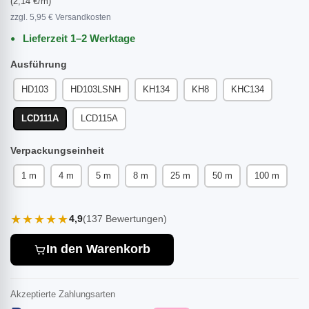
(2,14 €/m)
zzgl. 5,95 € Versandkosten
Lieferzeit 1–2 Werktage
Ausführung
HD103
HD103LSNH
KH134
KH8
KHC134
LCD111A
LCD115A
Verpackungseinheit
1 m
4 m
5 m
8 m
25 m
50 m
100 m
★★★★★
4,9
(137 Bewertungen)
In den Warenkorb
Akzeptierte Zahlungsarten