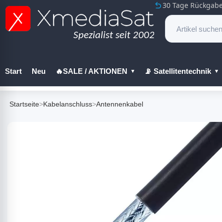
30 Tage Rückgabe
Start
Neu
🔥SALE / AKTIONEN
📡 Satellitentechnik
🔧 Werkzeug
Startseite
>
Kabelanschluss
>
Antennenkabel