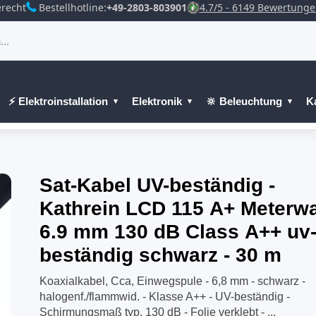
recht
Bestellhotline:
+49-2803-803901
4.7/5 - 6149 Bewertung
⚡ Elektroinstallation
Elektronik
🔆 Beleuchtung
K
Sat-Kabel UV-beständig -
Kathrein LCD 115 A+ Meterw
6.9 mm 130 dB Class A++ uv
beständig schwarz - 30 m
Koaxialkabel, Cca, Einwegspule - 6,8 mm - schwarz -
halogenf./flammwid. - Klasse A++ - UV-beständig -
Schirmungsmaß typ. 130 dB - Folie verklebt - ...