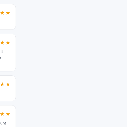
★★
★★
tt
n
★★
★★
aunt