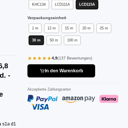
KHC134
LCD111A
LCD115A
Verpackungseinheit
1 m
12 m
15 m
20 m
25 m
30 m
50 m
100 m
★★★★★
4,9
(137 Bewertungen)
6,8
In den Warenkorb
d. -
Akzeptierte Zahlungsarten
e
a s1a d1