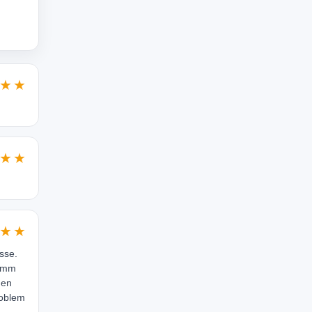
★★
★★
★★
sse.
 7mm
hen
roblem