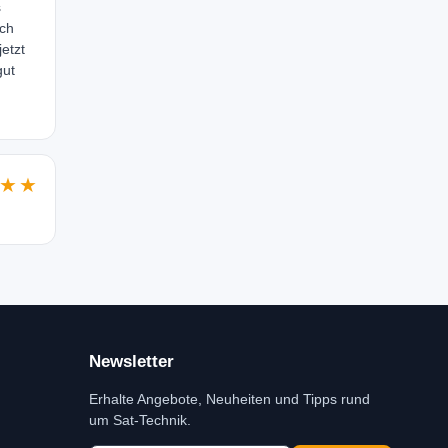
s
uch
etzt
gut
★★
Newsletter
Erhalte Angebote, Neuheiten und Tipps rund
um Sat-Technik.