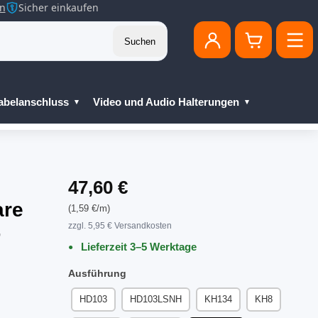
en
Sicher einkaufen
Suchen
abelanschluss
Video und Audio Halterungen
47,60 €
are
(1,59 €/m)
zzgl. 5,95 € Versandkosten
-
Lieferzeit 3–5 Werktage
Ausführung
HD103
HD103LSNH
KH134
KH8