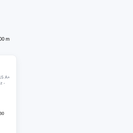
100 m
15 A+
z -
30