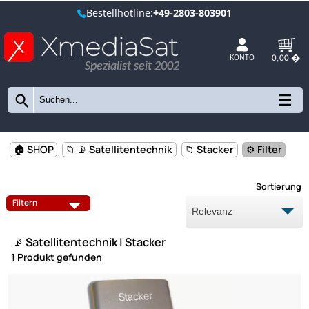
Bestellhotline:
+49-2803-803901
Spezialist seit 2002
KONTO
🏠 SHOP
📁 📡 Satellitentechnik
📁 Stacker
⚙️ Filte
Sort
HD+ VERLÄNGERUNG
SAT KOMPLETTANLAGEN
Filtern
HALTERUNGEN
📡 Satellitentechnik | Stacker
ANTENNENKABEL
1 Produkt gefunden