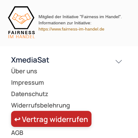
Kontakt
Service
📡 Satellitentechnik | Stacker
Mitglied der Initiative "Fairness im Handel".
Preisliste
Informationen zur Initiative:
Versandkosten
https://www.fairness-im-handel.de
Partner
Zahlungsarten
Wir versenden mit
Unsere Leistungen
Zur Zeit nicht lieferbar!
(1)