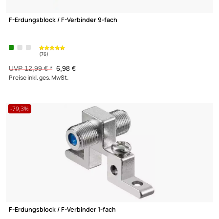
Cabelcon F-Stecker / F-Kompression-Stecker 4.3 mm short
Cabelcon
CX3 4.0
ab 0,99 €
(9)
Preise inkl. ges. MwSt.
-33,6%