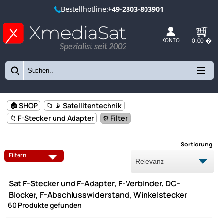
Bestellhotline:
+49-2803-803901
Spezialist seit 2002
KONTO
🏠 SHOP
📁 📡 Satellitentechnik
📁 F-Stecker und Adapter
⚙️ Filter
Sort
DÄMPFUNGSREGLER / DÄMPFUNGSGLIEDER
DC BLOCKER
Filtern
F-ADAPTER
F-STECKER
Sat F-Stecker und F-Adapter, F-Verbinder, DC-
F-VERBINDER
ISOLIERKAPPEN
Blocker, F-Abschlusswiderstand, Winkelstecker