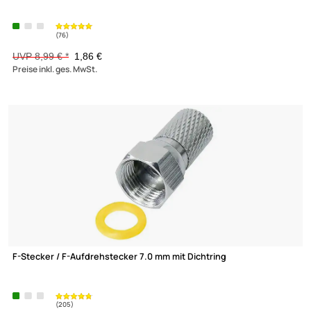
Erdungswinkel 9 fach mit F-Anschlüssen
UVP 14,90 € *
9,90 €
Preise inkl. ges. MwSt.
-46,3%
(8)
F-Erdungsblock / F-Verbinder 9-fach