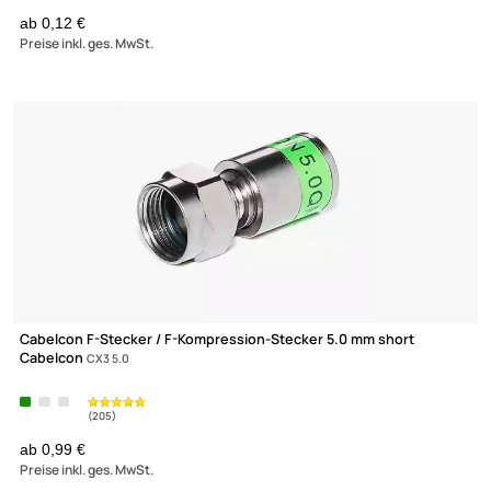
UVP 12,99 € *
6,98 €
Preise inkl. ges. MwSt.
-79,3%
F-Erdungsblock / F-Verbinder 1-fach