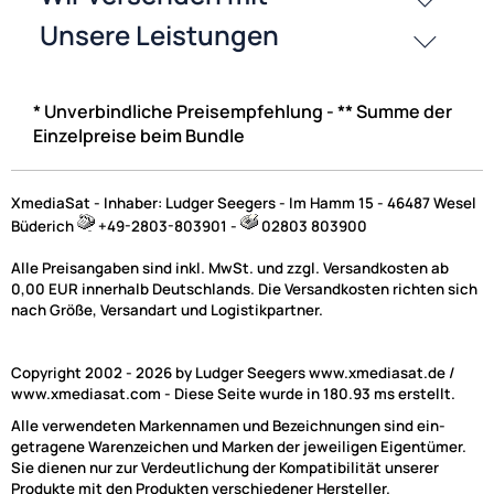
UVP 11,49 € *
5,99 €
Preise inkl. ges. MwSt.
* Unverbindliche Preisempfehlung - ** Summe der
Weitere Ergebnisse anzeigen
Einzelpreise beim Bundle
XmediaSat - Inhaber: Ludger Seegers - Im Hamm 15 - 46487 Wesel
NAC
Büderich
+49-2803-803901 -
02803 803900
Alle Preisangaben sind inkl. MwSt. und zzgl. Versandkosten ab
0,00 EUR innerhalb Deutschlands. Die Versandkosten richten sich
Sat F-Stecker und F-Adapter, F-Verbinder, DC-
nach Größe, Versandart und Logistikpartner.
Blocker, F-Abschlusswiderstand, Winkelstecker
F-Stecker werden am LNB, Multischalter, DiSEqC-Schalter,
Copyright 2002 - 2026 by Ludger Seegers www.xmediasat.de /
Antennendose und am Receiver ben�tigt. F�r den Ansc
www.xmediasat.com - Diese Seite wurde in 180.93 ms erstellt.
drau�en, LNB oder DiSEqC-Schalter, empfehlen wir die
Alle verwendeten Markennamen und Bezeichnungen sind ein-
wasserdichte Ausf�hrung mit Gummidichtungen.
getragene Warenzeichen und Marken der jeweiligen Eigentümer.
Sie dienen nur zur Verdeutlichung der Kompatibilität unserer
Produkte mit den Produkten verschiedener Hersteller.