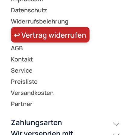
ab 0,39 €
Preise inkl. ges. MwSt.
-47,9%
(205)
DUR-line 14451-5 F-Erdungsblock / F-Verbinder 5-fach