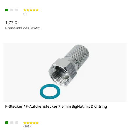
Transmedia FR10 DC Blocker ( F-Buchse auf F-Stecker )
(76)
1,77 €
Preise inkl. ges. MwSt.