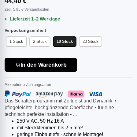
44,40 €
zzgl. 5,95 € Versandkosten
Lieferzeit 1–2 Werktage
Verpackungseinheit
1 Stück
2 Stück
10 Stück
20 Stück
In den Warenkorb
Akzeptierte Zahlungsarten
Das Schalterprogramm mit Zeitgeist und Dynamik. •
pflegeleichte, hochglänzende Oberfläche • für eine
technisch perfekte Installation • ...
250 V AC, 50 Hz 16 A
mit Steckklemmen bis 2,5 mm²
geringe Einbautiefe - schnelle Montage!