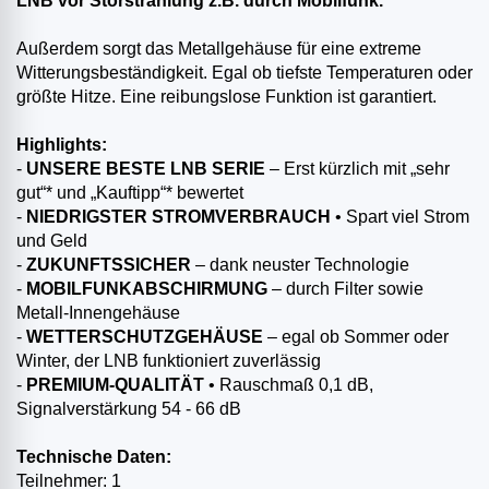
LNB vor Störstrahlung z.B. durch Mobilfunk.
Außerdem sorgt das Metallgehäuse für eine extreme
Witterungsbeständigkeit. Egal ob tiefste Temperaturen oder
größte Hitze. Eine reibungslose Funktion ist garantiert.
Highlights:
-
UNSERE BESTE LNB SERIE
– Erst kürzlich mit „sehr
gut“* und „Kauftipp“* bewertet
-
NIEDRIGSTER STROMVERBRAUCH
• Spart viel Strom
und Geld
-
ZUKUNFTSSICHER
– dank neuster Technologie
-
MOBILFUNKABSCHIRMUNG
– durch Filter sowie
Metall-Innengehäuse
-
WETTERSCHUTZGEHÄUSE
– egal ob Sommer oder
Winter, der LNB funktioniert zuverlässig
-
PREMIUM-QUALITÄT
• Rauschmaß 0,1 dB,
Signalverstärkung 54 - 66 dB
Technische Daten:
Teilnehmer: 1