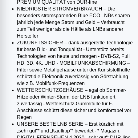
PREMIUM QUALITÄT von DUR-line
NIEDRIGSTER STROMVERBRAUCH – Die
besonders stromsparenden Blue ECO LNBs sparen
jährlich jede Menge Strom und Geld – Verbraucht
zum Teil weniger als die Hälfte als LNBs anderer
Hersteller
ZUKUNFTSSICHER – dank ausgereifte Technologie
für beste Bild- und Tonqualität - Unterstütz bereits
Technologien von heute und morgen - DVB-S2, Full
HD, 3D, 4K, UHD - MOBILFUNKABSCHIRMUNG –
Filter sowie Metallgehäuse unter der Kunststoffhülle
schützt die Elektronik zuverlässig von Sörstrahlung
wie z.B. Mobilfunk-Frequenzen
WETTERSCHUTZGEHÄUSE – egal ob Sommer-
Hitze oder Winter-Sturm, der LNB funktioniert
zuverlässig - Wetterschutz-Gummitülle für F-
Anschlüsse schützt diese sicher und komfortabel vor
Regen
UNSERE BESTE LNB SERIE – Erst kürzlich mit
„sehr gut“* und „Kauftipp“* bewertet - * Magazin:
DIGITAL FERNSEHEN 4.2020; „sehr gut“; DUR-line