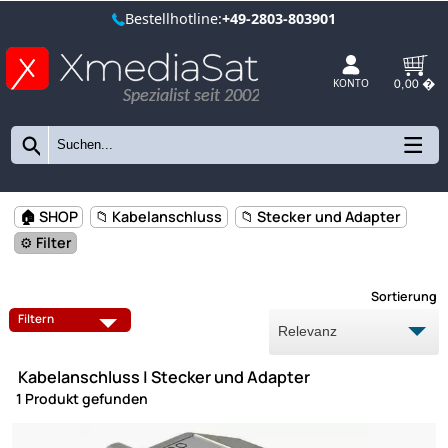
Bestellhotline:
+49-2803-803901
Spezialist seit 2002
KONTO
🏠 SHOP
📁 Kabelanschluss
📁 Stecker und Adapter
⚙️ Filter
Sort
ANSCHLUSSKABEL
ANTENNENDOSEN
Filtern
ANTENNENKABEL
STECKER UND ADAPTER
Kabelanschluss | Stecker und Adapter
VERTEILER
1 Produkt gefunden