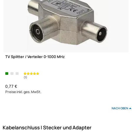
TV Splitter / Verteiler 0-1000 MHz
XmediaSat
Über uns
Impressum
Datenschutz
0,77 €
Widerrufsbelehrung
Preise inkl. ges. MwSt.
↩ Vertrag widerrufen