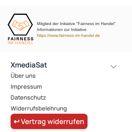
AGB
NAC
Kontakt
Service
Kabelanschluss | Stecker und Adapter
Preisliste
Mitglied der Initiative "Fairness im Handel".
Informationen zur Initiative:
Versandkosten
https://www.fairness-im-handel.de
Partner
Zahlungsarten
Wir versenden mit
Unsere Leistungen
(1)