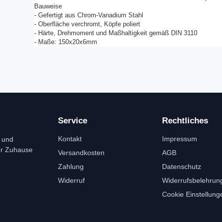
Bauweise
- Gefertigt aus Chrom-Vanadium Stahl
- Oberfläche verchromt, Köpfe poliert
- Härte, Drehmoment und Maßhaltigkeit gemäß DIN 3110
- Maße: 150x20x6mm
Service
Rechtliches
Kontakt
Impressum
 und
ür Zuhause
Versandkosten
AGB
Zahlung
Datenschutz
Widerruf
Widerrufsbelehrun
Cookie Einstellung