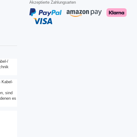
Akzeptierte Zahlungsarten
bel-/
chnik
n Kabel-
n, sind
i denen es