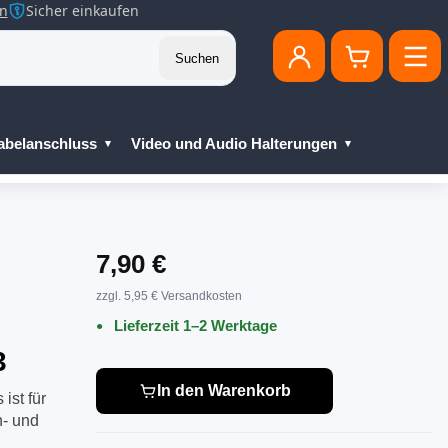
en
Sicher einkaufen
Suchen
abelanschluss
Video und Audio Halterungen
7,90 €
zzgl. 5,95 € Versandkosten
Lieferzeit 1–2 Werktage
3
In den Warenkorb
ist für
n- und