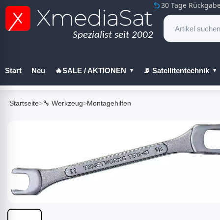
30 Tage Rückgabe
Start
Neu
🔥SALE / AKTIONEN
📡 Satellitentechnik
🔧 Werkzeug
Startseite
>
🔧 Werkzeug
>
Montagehilfen