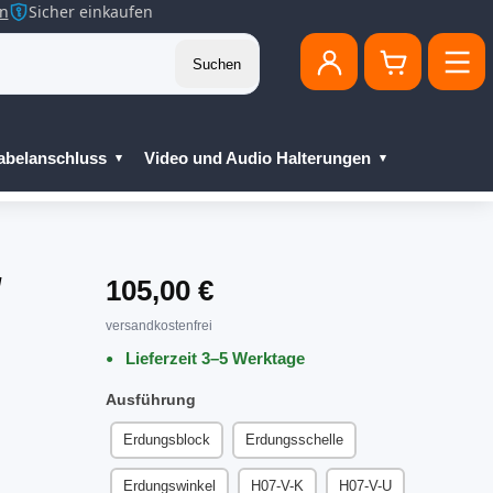
en
Sicher einkaufen
Suchen
abelanschluss
Video und Audio Halterungen
/
105,00 €
versandkostenfrei
Lieferzeit 3–5 Werktage
Ausführung
Erdungsblock
Erdungsschelle
Erdungswinkel
H07-V-K
H07-V-U