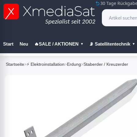
30 Tage Rückgabe
Start
Neu
🔥SALE / AKTIONEN
📡 Satellitentechnik
🔧 Werkzeug
Startseite
>
⚡ Elektroinstallation
>
Erdung
>
Staberder / Kreuzerder