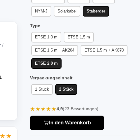
NYM-J
Solarkabel
Staberder
Type
ETSE 1,0 m
ETSE 1,5 m
 /
ETSE 1,5 m + AK204
ETSE 1,5 m + AK870
ETSE 2,0 m
1
Verpackungseinheit
1 Stück
2 Stück
★★★★★
4,9
(23 Bewertungen)
In den Warenkorb
★★