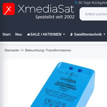
30 Tage Rückgabe
Start
Neu
🔥SALE / AKTIONEN
📡 Satellitentechnik
🔧 Werkzeug
Startseite
>
🔆 Beleuchtung
>
Transformatoren