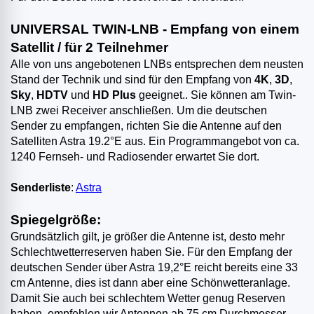
UNIVERSAL TWIN-LNB
- Empfang von einem
Satellit / für 2 Teilnehmer
Alle von uns angebotenen LNBs entsprechen dem neusten
Stand der Technik und sind für den Empfang von
4K
,
3D
,
Sky
,
HDTV
und
HD Plus
geeignet.. Sie können am Twin-
LNB zwei Receiver anschließen. Um die deutschen
Sender zu empfangen, richten Sie die Antenne auf den
Satelliten Astra 19.2°E aus. Ein Programmangebot von ca.
1240 Fernseh- und Radiosender erwartet Sie dort.
Senderliste
:
Astra
Spiegelgröße:
Grundsätzlich gilt, je größer die Antenne ist, desto mehr
Schlechtwetterreserven haben Sie. Für den Empfang der
deutschen Sender über Astra 19,2°E reicht bereits eine 33
cm Antenne, dies ist dann aber eine Schönwetteranlage.
Damit Sie auch bei schlechtem Wetter genug Reserven
haben, empfehlen wir Antennen ab 75 cm Durchmesser.