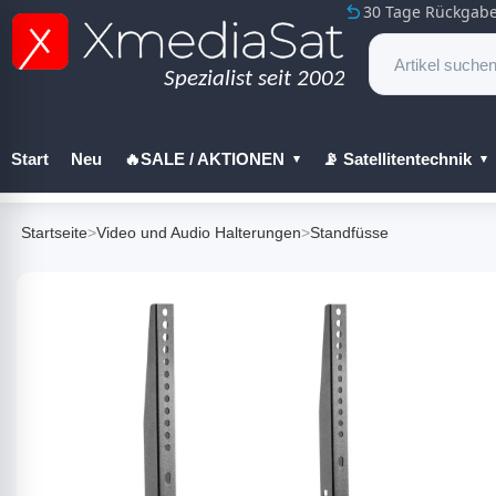
30 Tage Rückgabe
Start
Neu
🔥SALE / AKTIONEN
📡 Satellitentechnik
🔧 Werkzeug
Startseite
>
Video und Audio Halterungen
>
Standfüsse