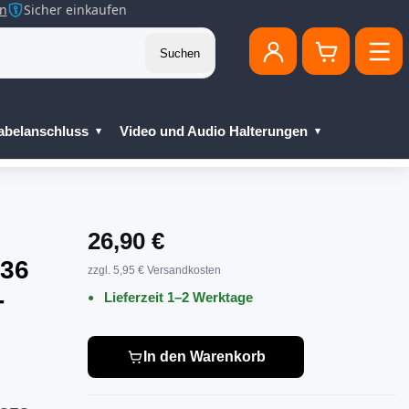
en
Sicher einkaufen
Suchen
abelanschluss
Video und Audio Halterungen
26,90 €
P36
zzgl. 5,95 € Versandkosten
-
Lieferzeit 1–2 Werktage
In den Warenkorb