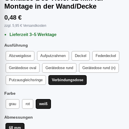
Montage in der Wand/Decke
0,48 €
zzgl. 5,95 € Versandkosten
Lieferzeit 3–5 Werktage
Ausführung
Abzweigdose
Aufputzrahmen
Deckel
Federdeckel
Gerätedose oval
Gerätedose rund
Gerätedose rund (n)
Putzausgleichsringe
Verbindungsdose
Farbe
grau
rot
weiß
Abmessungen
68 mm