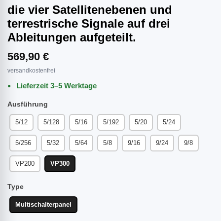
die vier Satellitenebenen und
terrestrische Signale auf drei
Ableitungen aufgeteilt.
569,90 €
versandkostenfrei
Lieferzeit 3–5 Werktage
Ausführung
5/12
5/128
5/16
5/192
5/20
5/24
5/256
5/32
5/64
5/8
9/16
9/24
9/8
VP200
VP300
Type
Multischalterpanel