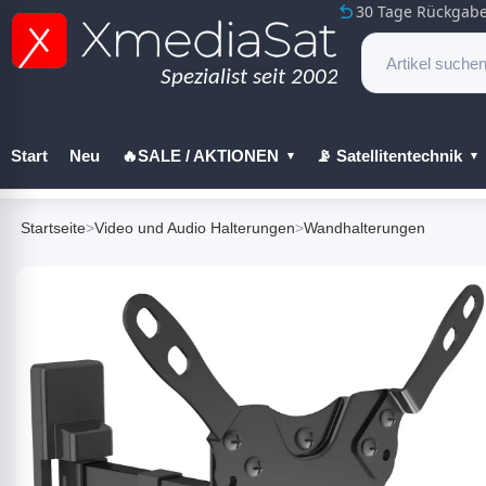
30 Tage Rückgabe
Start
Neu
🔥SALE / AKTIONEN
📡 Satellitentechnik
🔧 Werkzeug
Startseite
>
Video und Audio Halterungen
>
Wandhalterungen