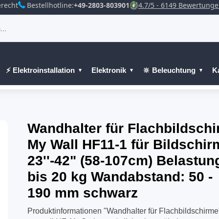
recht
Bestellhotline:
+49-2803-803901
4.7/5 - 6149 Bewertung
⚡ Elektroinstallation
Elektronik
🔆 Beleuchtung
K
Wandhalter für Flachbildsch
My Wall HF11-1 für Bildschir
23''-42" (58-107cm) Belastun
bis 20 kg Wandabstand: 50 -
190 mm schwarz
Produktinformationen "Wandhalter für Flachbildschirme