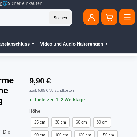
en
Sicher einkaufen
Suchen
abelanschluss
Video und Audio Halterungen
irme
9,90 €
me
zzgl. 5,95 € Versandkosten
g
Lieferzeit 1–2 Werktage
Höhe
25 cm
30 cm
60 cm
80 cm
" Die
90 cm
100 cm
120 cm
150 cm