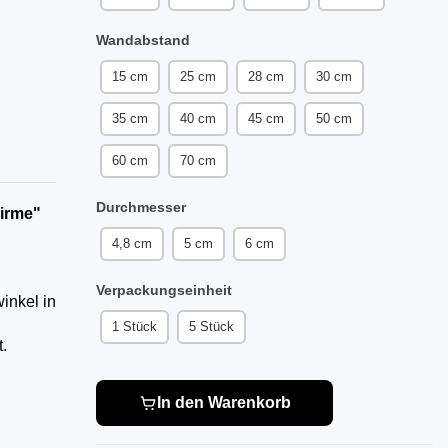
Wandabstand
15 cm
25 cm
28 cm
30 cm
35 cm
40 cm
45 cm
50 cm
60 cm
70 cm
Durchmesser
hirme"
4,8 cm
5 cm
6 cm
Verpackungseinheit
inkel in
1 Stück
5 Stück
.
In den Warenkorb