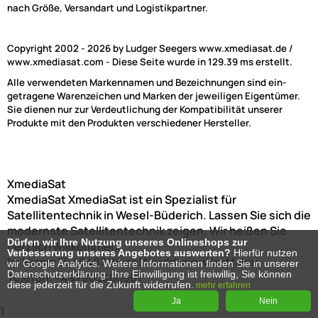
nach Größe, Versandart und Logistikpartner.
Copyright 2002 - 2026 by Ludger Seegers www.xmediasat.de /
www.xmediasat.com - Diese Seite wurde in 129.39 ms erstellt.
Alle verwendeten Markennamen und Bezeichnungen sind ein-
getragene Warenzeichen und Marken der jeweiligen Eigentümer.
Sie dienen nur zur Verdeutlichung der Kompatibilität unserer
Produkte mit den Produkten verschiedener Hersteller.
XmediaSat
XmediaSat
XmediaSat ist ein Spezialist für
Satellitentechnik in Wesel-Büderich. Lassen Sie sich die
modernste Satellitentechnik zeigen. Wir heißen Sie
Dürfen wir Ihre Nutzung unseres Onlineshops zur
herzlich willkommen!
Verbesserung unseres Angebotes auswerten?
Hierfür nutzen
Im Hamm 15
46487
Wesel
Nordrhein-Westfalen
wir Google Analytics. Weitere Informationen finden Sie in unserer
Datenschutzerklärung. Ihre Einwilligung ist freiwillig, Sie können
Telefon:
+492803803901
diese jederzeit für die Zukunft widerrufen.
mehr erfahren
Ja
Nein
1