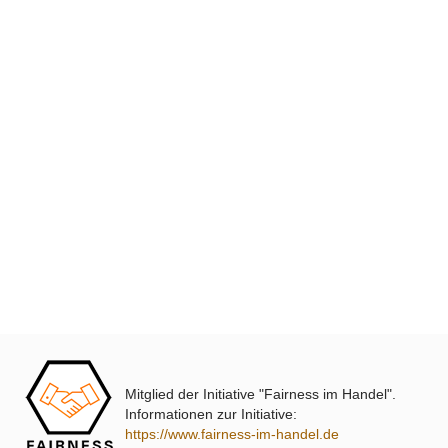
XmediaSat
Über uns
Impressum
Datenschutz
Widerrufsbelehrung
↩ Vertrag widerrufen
AGB
Kontakt
Mitglied der Initiative "Fairness im Handel".
Service
Informationen zur Initiative:
https://www.fairness-im-handel.de
Preisliste