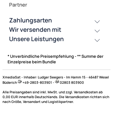
10,77 €
Preise inkl. ges. MwSt.
NAC
* Unverbindliche Preisempfehlung - ** Summe der
Elektronik | Kabel und Zubehör | Netzteile
Einzelpreise beim Bundle
XmediaSat - Inhaber: Ludger Seegers - Im Hamm 15 - 46487 Wesel
Büderich
+49-2803-803901 -
02803 803900
Alle Preisangaben sind inkl. MwSt. und zzgl. Versandkosten ab
0,00 EUR innerhalb Deutschlands. Die Versandkosten richten sich
nach Größe, Versandart und Logistikpartner.