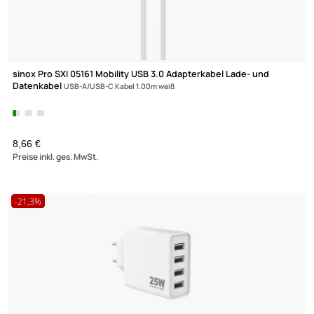
sinox Pro SXP 6920 USB-C Schnellladegerät mit USB-C Kabel
20 Watt USB-C Anschluss und Kabel 2.00m weiß
UVP 21,99 € *
18,70 €
Preise inkl. ges. MwSt.