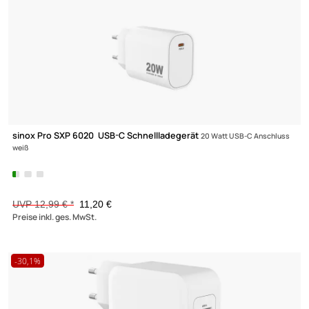
sinox Pro SXI 05161 Mobility USB 3.0 Adapterkabel Lade- und
Datenkabel
USB-A/USB-C Kabel 1.00m weiß
8,66 €
Preise inkl. ges. MwSt.
-28,1%