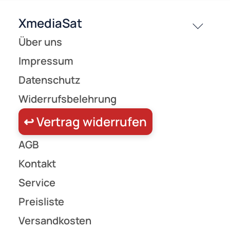
Verbindungskabel/ Schnellladekabel 100W 2m schwarz/silber
9,99 €
Preise inkl. ges. MwSt.
Schaltnetzteil mit 12V Ausgangsspannung Eco-Friendly mit 150