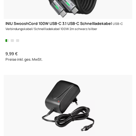
sinox Pro SXP 6020 USB-C Schnellladegerät
20 Watt USB-C Ansch
weiß
UVP 12,99 € *
11,20 €
Preise inkl. ges. MwSt.
-30,1%