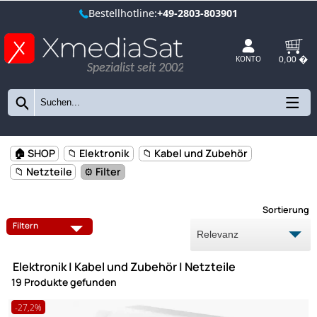
Bestellhotline:
+49-2803-803901
Spezialist seit 2002
KONTO
🏠 SHOP
📁 Elektronik
📁 Kabel und Zubehör
📁 Netzteile
⚙️ Filter
Sort
ÜBERSPANNUNGSSCHUTZ
FERNBEDIENUNGEN
Filtern
NETZKABEL
NETZTEILE
Elektronik | Kabel und Zubehör | Netzteile
NYM-J STROMLEITUNG
STECKDOSENLEISTE
19 Produkte gefunden