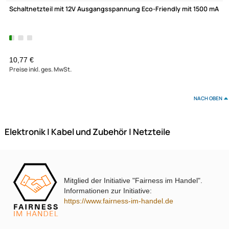
sinox Pro SXP 6100 2x USB-C / USB-A Schnellladegerät
100 Watt 
USB-C und USB-A Anschluss weiß
UVP 89,99 € *
62,90 €
Preise inkl. ges. MwSt.
Mitglied der Initiative "Fairness im Handel".
Informationen zur Initiative:
https://www.fairness-im-handel.de
INIU SwooshCord 100W USB-C 3.1 USB-C Schnellladekabel
USB-