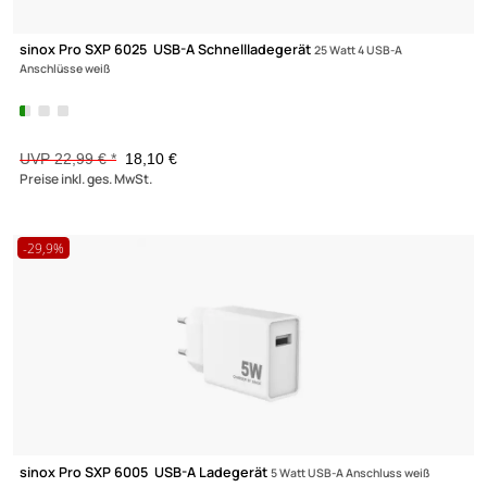
sinox Pro SXI 05161 Mobility USB 3.0 Adapterkabel Lade- und
Datenkabel
USB-A/USB-C Kabel 1.00m weiß
8,66 €
Preise inkl. ges. MwSt.
-21,3%