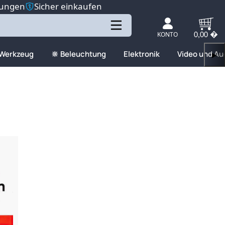
tungen
Sicher einkaufen
KONTO
0,00 �
 Werkzeug
🔆 Beleuchtung
Elektronik
Video und Au
▶