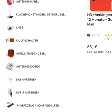
ANTENNENKABEL
HD+ Verlänge
FLACHDACHSTÄNDER / STANDFÜSSE / BALKONSTÄNDER
12 Monate – So
Mail
LNBS
MULTISCHALTER
85,- €
Preise inkl. ge
SATELLITENSCHÜSSEL
ANTENNENDOSEN
DAB ANTENNEN
DVB-T ANTENNEN
🔧 WERKZEUG / MONTAGEHILFEN