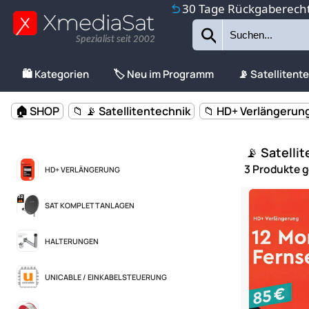
30 Tage Rückgaberech
Spezialist seit 2002
🛍️ Kategorien
🏷️ Neu im Programm
📡 Satellitent
🏠 SHOP
📁 📡 Satellitentechnik
📁 HD+ Verlängerun
📡 Satelli
3 Produkte 
HD+ VERLÄNGERUNG
SAT KOMPLETTANLAGEN
HALTERUNGEN
UNICABLE / EINKABELSTEUERUNG