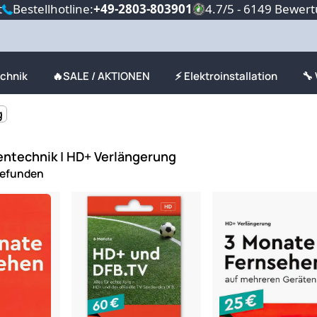
t
Bestellhotline:
+49-2803-803901
4.7/5 - 6149 Bewer
echnik
🔥SALE / AKTIONEN
⚡ Elektroinstallation
🔧
g
tentechnik | HD+ Verlängerung
gefunden