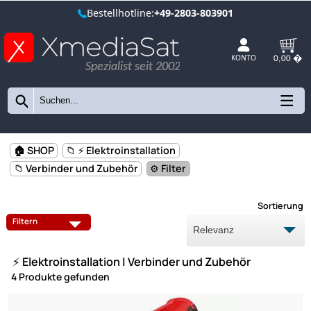
Bestellhotline:
+49-2803-803901
Spezialist seit 2002
KONTO
🏠 SHOP
📁 ⚡ Elektroinstallation
📁 Verbinder und Zubehör
⚙️ Filter
Sort
STANGENROHRE UND ZUBEHÖR
ABDECKRAHMEN
Filtern
ERDUNG
FEDERDECKEL
⚡ Elektroinstallation | Verbinder und Zubehör
GERÄTEDOSEN
KABELBINDER
4 Produkte gefunden