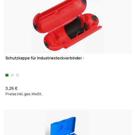
KABELVERSCHRAUBUNGEN
KLEMMLEISTEN
SAMMELHALTERUNGEN
SCHALTER & TASTER
SCHRUMPFSCHLAUCH
SCHUTZKONTAKT STECKDOS
VERBINDER UND ZUBEHÖR
VERBINDUNGSDOSEN
VERBINDUNGSKLEMMEN
Schutzkappe für Industriesteckverbinder -
3,26 €
Preise inkl. ges. MwSt.