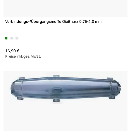
XmediaSat
Über uns
Impressum
Verbindungs-/Übergangsmuffe Gießharz 0.75-4.0 mm
Datenschutz
Widerrufsbelehrung
↩ Vertrag widerrufen
AGB
16,90 €
Kontakt
Preise inkl. ges. MwSt.
Service
Preisliste
Versandkosten