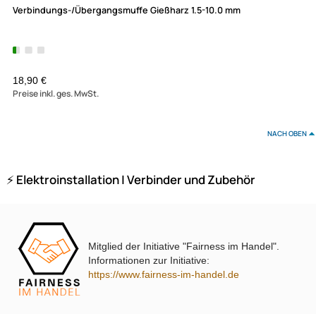
Partner
Zahlungsarten
Wir versenden mit
Unsere Leistungen
Verbindungs-/Übergangsmuffe Gießharz 1.5-10.0 mm
18,90 €
Preise inkl. ges. MwSt.
Mitglied der Initiative "Fairness im Handel".
Informationen zur Initiative:
https://www.fairness-im-handel.de
NAC