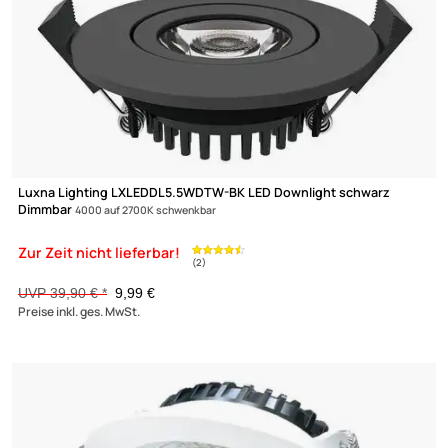
-75%
LEUCHTSTOFFRÖHREN/-LAMPEN
STARTER
STRAHLER/SCHEINWERFER
TRANSFORMATOREN
Luxna Lighting LXLEDDL5.5WDTW-BK LED Downlight schwarz
Dimmbar
4000 auf 2700K schwenkbar
UVP 39,90 € *
9,99 €
Preise inkl. ges. MwSt.