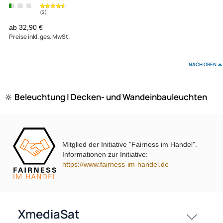
Luxna Lighting LXLEDDL5.5WCCT3-SN LED Downlight satin nick
schwenkbar
(2)
Mitglied der Initiative "Fairness im Handel".
ab 32,90 €
Informationen zur Initiative:
Preise inkl. ges. MwSt.
https://www.fairness-im-handel.de
NAC