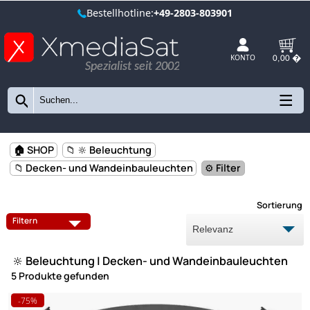
Bestellhotline:
+49-2803-803901
Spezialist seit 2002
KONTO
🏠 SHOP
📁 🔆 Beleuchtung
📁 Decken- und Wandeinbauleuchten
⚙️ Filter
Sort
LED
Filtern
FEUCHTRAUMLEUCHTEN
HALOGENLAMPEN
🔆 Beleuchtung | Decken- und Wandeinbauleucht
LAMPENFASSUNGEN
LED-LAMPEN/MULTI-LEDS
5 Produkte gefunden