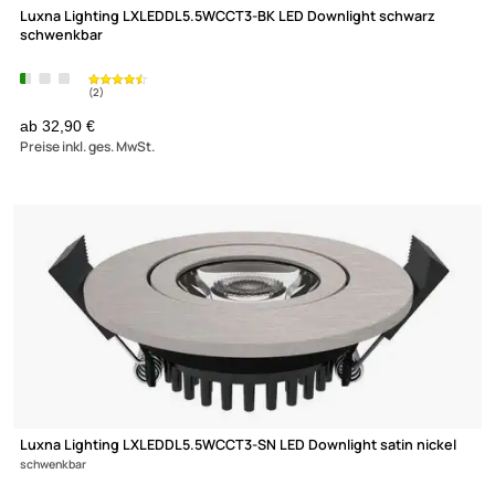
Über uns
Impressum
(2)
Datenschutz
Widerrufsbelehrung
↩ Vertrag widerrufen
AGB
Kontakt
Service
Luxna Lighting LXLEDDL5.5WCCT3-BK LED Downlight schwarz
Preisliste
schwenkbar
Versandkosten
Partner
Zahlungsarten
ab 32,90 €
Wir versenden mit
Preise inkl. ges. MwSt.
Unsere Leistungen