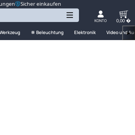
tungen
Sicher einkaufen
KONTO
0,00 �
 Werkzeug
🔆 Beleuchtung
Elektronik
Video und Au
▶