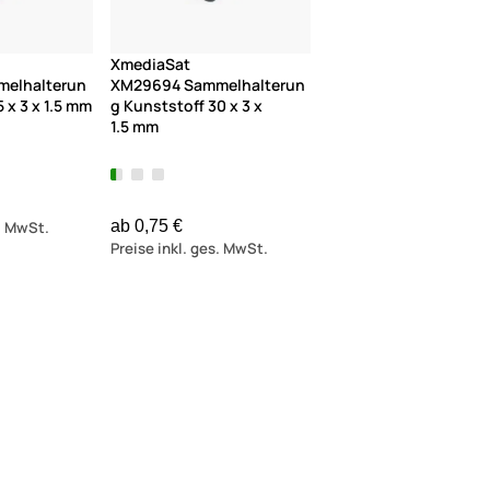
XmediaSat
elhalterun
XM29694 Sammelhalterun
 x 3 x 1.5 mm
g Kunststoff 30 x 3 x
1.5 mm
ab 0,75 €
s. MwSt.
Preise inkl. ges. MwSt.