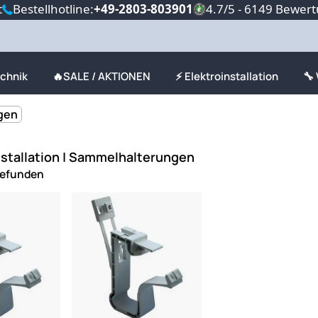
t
Bestellhotline:
+49-2803-803901
4.7/5 - 6149 Bewer
echnik
🔥SALE / AKTIONEN
⚡ Elektroinstallation
🔧
gen
nstallation | Sammelhalterungen
gefunden