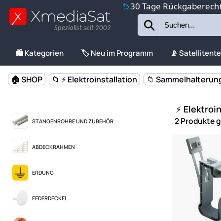
30 Tage Rückgaberech
Spezialist seit 2002
🛍️ Kategorien
🏷️ Neu im Programm
📡 Satellitent
🏠 SHOP
📁 ⚡ Elektroinstallation
📁 Sammelhalterun
⚡ Elektroi
2 Produkte 
STANGENROHRE UND ZUBEHÖR
ABDECKRAHMEN
ERDUNG
FEDERDECKEL