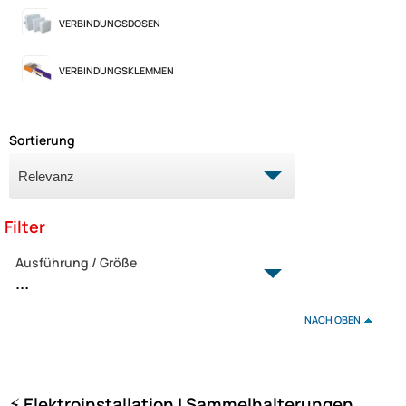
VERBINDUNGSDOSEN
VERBINDUNGSKLEMMEN
Sortierung
Filter
Ausführung / Größe
...
15 x 3 x 1.5 mm
NACH OBEN
30 x 3 x 1.5 mm
Kunststoff
⚡ Elektroinstallation | Sammelhalterungen