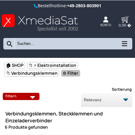
Bestellhotline:
+49-2803-803901
Spezialist seit 2002
KONTO
🏠 SHOP
📁 ⚡ Elektroinstallation
📁 Verbindungsklemmen
⚙️ Filter
Sort
STANGENROHRE UND ZUBEHÖR
ABDECKRAHMEN
Filtern
ERDUNG
FEDERDECKEL
Verbindungsklemmen, Steckklemmen und
GERÄTEDOSEN
KABELBINDER
Einzeladerverbinder