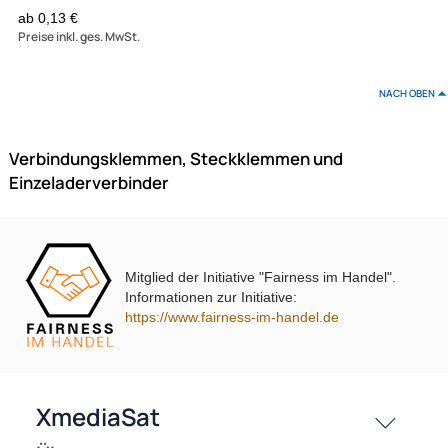
Your Esssentials Steckklemme / Dosenklemme 5x2.5 mm
Mitglied der Initiative "Fairness im Handel".
Informationen zur Initiative:
https://www.fairness-im-handel.de
ab 0,13 €
Preise inkl. ges. MwSt.
NAC