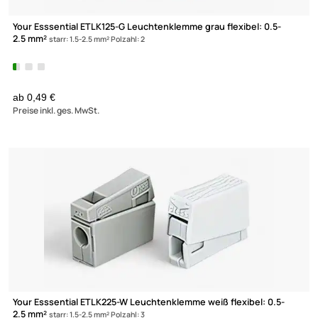
Your Esssential ETLK125-G Leuchtenklemme grau flexibel: 0.5-
2.5 mm²
starr: 1.5-2.5 mm² Polzahl: 2
XmediaSat
Über uns
Impressum
ab 0,49 €
Datenschutz
Preise inkl. ges. MwSt.
Widerrufsbelehrung
↩ Vertrag widerrufen
AGB