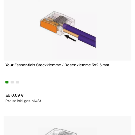
6 Produkte gefunden
KABELVERSCHRAUBUNGEN
KLEMMLEISTEN
SAMMELHALTERUNGEN
SCHALTER & TASTER
SCHRUMPFSCHLAUCH
SCHUTZKONTAKT STECKDOS
VERBINDER UND ZUBEHÖR
VERBINDUNGSDOSEN
VERBINDUNGSKLEMMEN
Your Esssentials Steckklemme / Dosenklemme 3x2.5 mm
ab 0,09 €
Preise inkl. ges. MwSt.