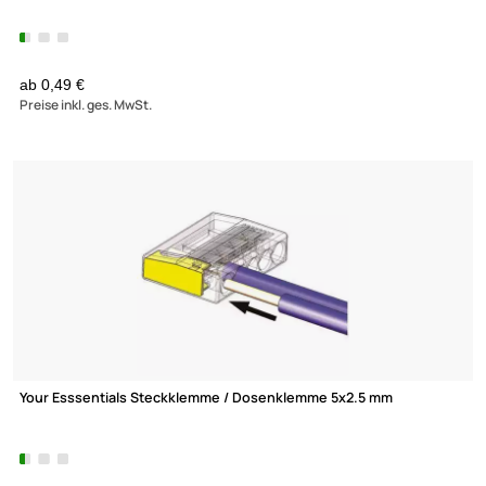
Kontakt
Service
Preisliste
Versandkosten
Partner
Zahlungsarten
Wir versenden mit
Unsere Leistungen
Your Esssential ETLK225-W Leuchtenklemme weiß flexibel: 0.5-
2.5 mm²
starr: 1.5-2.5 mm² Polzahl: 3
ab 0,49 €
Preise inkl. ges. MwSt.