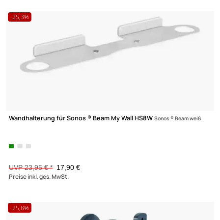
2 Wandhalter für Sonos One; One SL und Play:1 Lautsprecher M
Wall HS17A
Wandhalter Sonos One; One SL & Play:1,Belastung: 3kg schwarz
UVP 28,95 € *
19,90 €
Preise inkl. ges. MwSt.
-25,3%