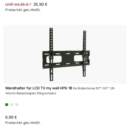
Belastung bis 20kg 3-Achsen schwarz Wandabstand 65-165mm
UVP 32,95 € *
22,90 €
Preise inkl. ges. MwSt.
-29%
Wandhalter für LCD TV My Wall HF3-3
für Bildschirme 37“-70“ (94-178
bis 35kg schwarz