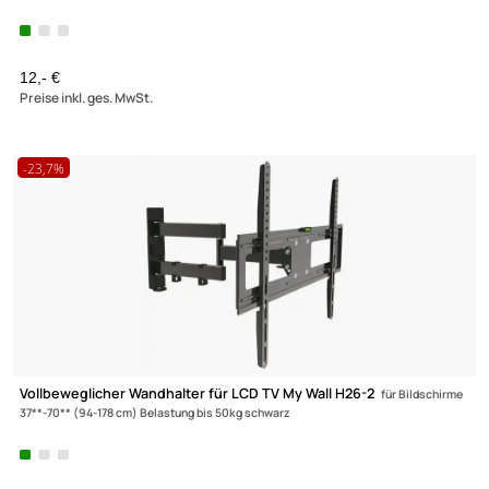
Wandhalter für LCD TV My Wall HL15-2
für Bildschirme 23**-42**(58-
107cm) Belastung bis 25kg Wandabstand: 55-325mm schwarz
Zur Zeit nicht lieferbar!
12,- €
Preise inkl. ges. MwSt.
-23,7%