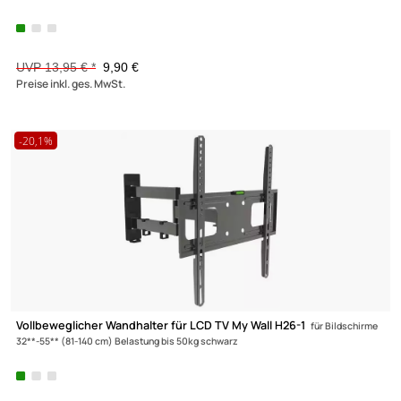
Wandhalter für LCD TV My Wall H9-1S
für Bildschirme 13**-30** (33-
Belastung bis 20kg schwarz
UVP 8,95 € *
5,90 €
Preise inkl. ges. MwSt.
-30,5%
Wandhalter für LCD TV My Wall H2-1S
für Bildschirme 13**-30**(33-7