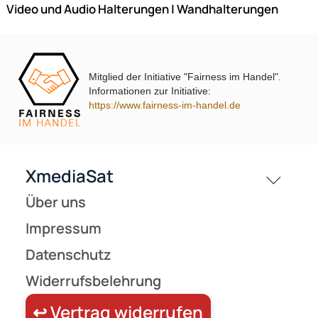
UVP 20,95 € *
14,90 €
Preise inkl. ges. MwSt.
Mitglied der Initiative "Fairness im Handel".
-34,1%
Informationen zur Initiative:
https://www.fairness-im-handel.de
Wandhalter für Lautsprecher My Wall HB 6 W
mit Drehgelenk Belast
bis 3.5kg weiß