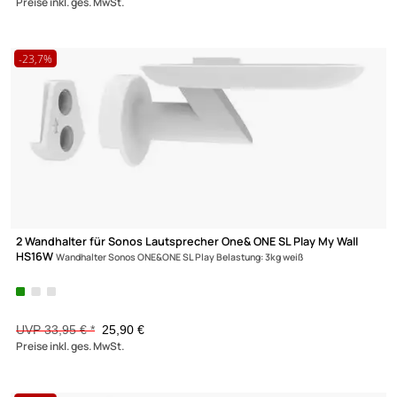
Wandhalter für LCD TV My Wall HP5-1 AS
für Bildschirme 32**-55** (8
140cm) Belastung bis 40 kg schwarz
UVP 13,95 € *
9,50 €
Preise inkl. ges. MwSt.
-31,7%