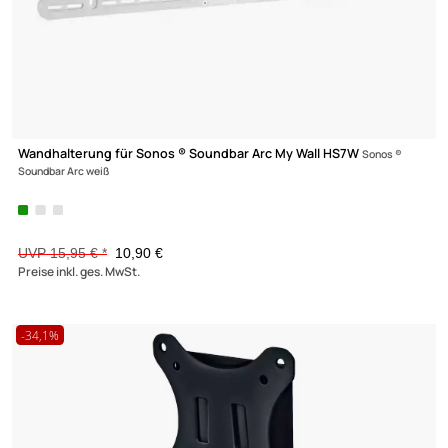
2 Wandhalter für Sonos Lautsprecher One& ONE SL Play My Wal
HS16W
Wandhalter Sonos ONE&ONE SL Play Belastung: 3kg weiß
UVP 33,95 € *
25,90 €
Preise inkl. ges. MwSt.
-25,5%
XmediaSat
Über uns
Impressum
Datenschutz
Widerrufsbelehrung
↩ Vertrag widerrufen