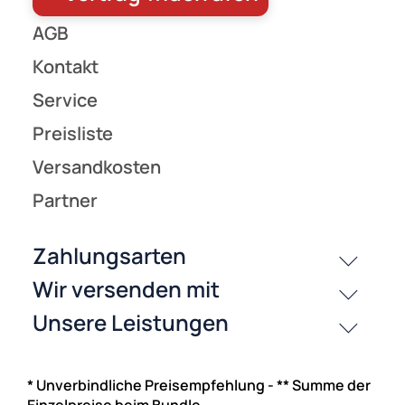
UVP 8,95 € *
5,90 €
Preise inkl. ges. MwSt.
-21,4%
Wandhalter für Flachbildschirme My Wall H9-6S
für Bildschirme
23**-42** (58-107cm) Belastung bis 30kg schwarz
* Unverbindliche Preisempfehlung - ** Summe der
Einzelpreise beim Bundle