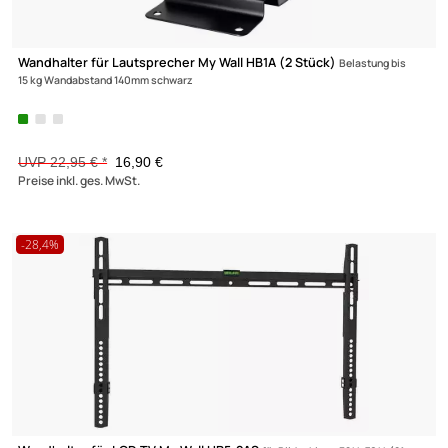
Wandhalterung für Sonos ® Beam My Wall HS8
Sonos ® Beam schw
UVP 22,95 € *
16,90 €
Preise inkl. ges. MwSt.
-26,4%