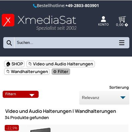
Bestellhotline:
+49-2803-803901
Spezialist seit 2002
KONTO
🏠 SHOP
📁 Video und Audio Halterungen
📁 Wandhalterungen
⚙️ Filter
Sort
ABLAGEN / REGAL / ZUBEHÖRHALTER
AUTOHALTERUNGEN
Filtern
BEAMERHALTERUNGEN
DECKENHALTER
Video und Audio Halterungen | Wandhalterungen
KABELKANAL
34 Produkte gefunden