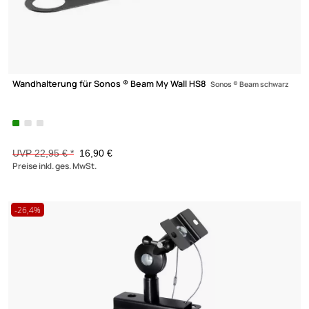
Wandhalter für Lautsprecher My Wall HB4 (2 Stück)
Belastung bis
3.5kg schwarz
UVP 7,95 € *
5,90 €
Preise inkl. ges. MwSt.
-26,4%