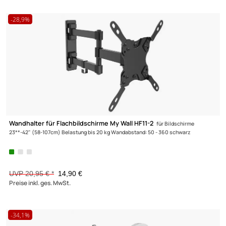
UVP 13,95 € *
9,90 €
Preise inkl. ges. MwSt.
-20,1%
Vollbeweglicher Wandhalter für LCD TV My Wall H26-1
für Bildsch
32**-55** (81-140 cm) Belastung bis 50kg schwarz