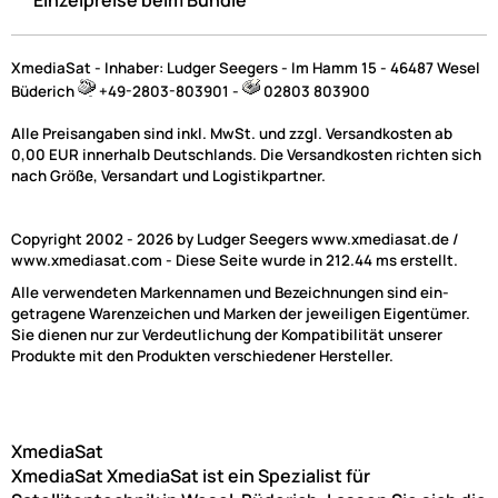
UVP 32,95 € *
25,90 €
Preise inkl. ges. MwSt.
XmediaSat - Inhaber: Ludger Seegers - Im Hamm 15 - 46487 Wesel
Büderich
+49-2803-803901 -
02803 803900
Weitere Ergebnisse anzeigen
Alle Preisangaben sind inkl. MwSt. und zzgl. Versandkosten ab
0,00 EUR innerhalb Deutschlands. Die Versandkosten richten sich
nach Größe, Versandart und Logistikpartner.
NAC
Copyright 2002 - 2026 by Ludger Seegers www.xmediasat.de /
www.xmediasat.com - Diese Seite wurde in 212.44 ms erstellt.
Video und Audio Halterungen | Wandhalterungen
Alle verwendeten Markennamen und Bezeichnungen sind ein-
getragene Warenzeichen und Marken der jeweiligen Eigentümer.
Sie dienen nur zur Verdeutlichung der Kompatibilität unserer
Produkte mit den Produkten verschiedener Hersteller.
XmediaSat
XmediaSat
XmediaSat ist ein Spezialist für