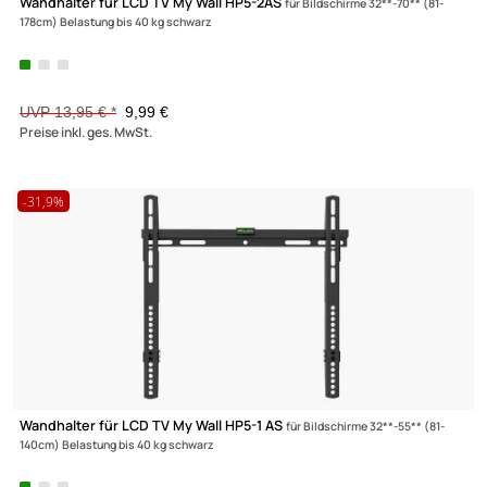
Wandhalter für Lautsprecher My Wall HB1A (2 Stück)
Belastung bi
15 kg Wandabstand 140mm schwarz
UVP 22,95 € *
16,90 €
Preise inkl. ges. MwSt.
-28,4%