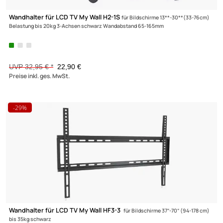
Wandhalterung für Sonos ® Soundbar Arc My Wall HS7W
Sonos ®
Soundbar Arc weiß
UVP 15,95 € *
10,90 €
Preise inkl. ges. MwSt.
-34,1%