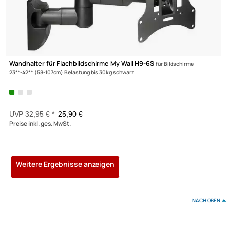
9,99 €
Preise inkl. ges. MwSt.
-28,9%
Wandhalter für Flachbildschirme My Wall HF11-2
für Bildschirme
23**-42" (58-107cm) Belastung bis 20 kg Wandabstand: 50 - 360 schwarz