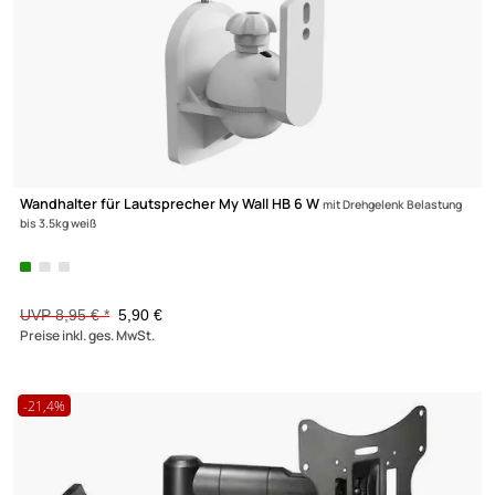
UVP 44,95 € *
35,90 €
Preise inkl. ges. MwSt.
Wandhalter für LCD TV my wall HP6-1B
für Bildschirme 32**-55** (81-
140cm) Belastung bis 35kg schwarz