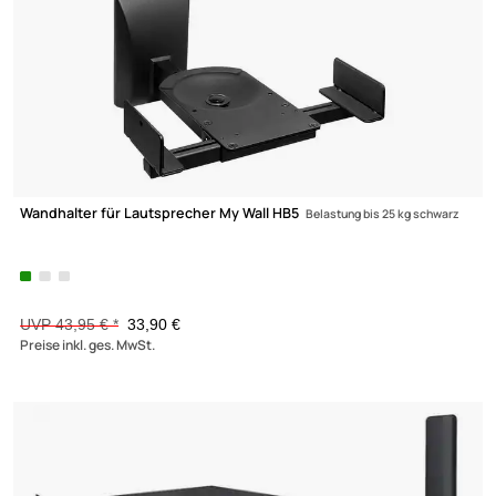
-22,9%
LAUTSPRECHERHALTER
SOUNDBARHALTER
STANDFÜSSE
VESA ADAPTER
WANDHALTERUNGEN
Wandhalter für Lautsprecher My Wall HB5
Belastung bis 25 kg schw
UVP 43,95 € *
33,90 €
Preise inkl. ges. MwSt.