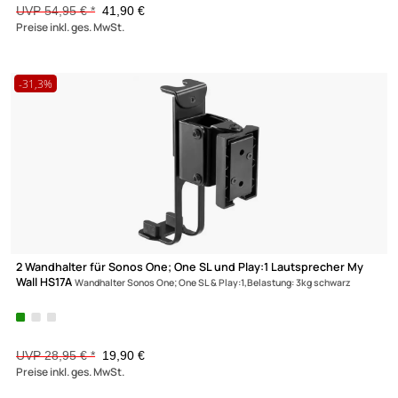
Vollbeweglicher Wandhalter für LCD TV My Wall H26-2
für Bildsc
37**-70** (94-178 cm) Belastung bis 50kg schwarz
UVP 54,95 € *
41,90 €
Preise inkl. ges. MwSt.
-31,3%