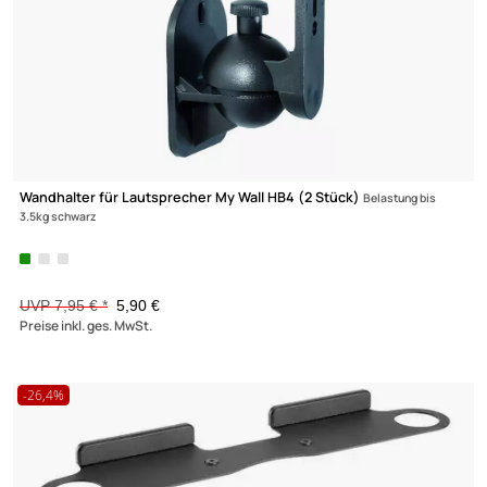
Wandhalterung für Sonos ® Beam My Wall HS8W
Sonos ® Beam we
UVP 23,95 € *
17,90 €
Preise inkl. ges. MwSt.
-25,8%