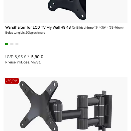
AGB
Vollbeweglicher Wandhalter für LCD TV My Wall H26-2W
für
Kontakt
Bildschirme 37**-70** (94-178 cm) Belastung bis 50kg weiß
Service
Preisliste
Versandkosten
Partner
UVP 58,95 € *
43,90 €
Preise inkl. ges. MwSt.
Zahlungsarten
Wir versenden mit
Unsere Leistungen
-31,7%