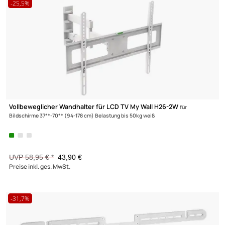
Wandhalterung für Sonos ® Soundbar Arc My Wall HS7
Sonos ®
Soundbar Arc schwarz
UVP 15,95 € *
10,90 €
Preise inkl. ges. MwSt.
-23,7%