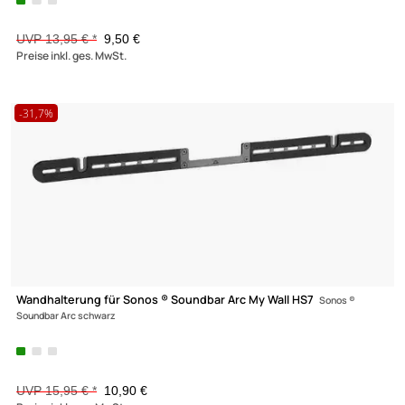
Wandhalter für LCD TV My Wall HP5-2AS
für Bildschirme 32**-70** (8
178cm) Belastung bis 40 kg schwarz
UVP 13,95 € *
9,99 €
Preise inkl. ges. MwSt.
-31,9%