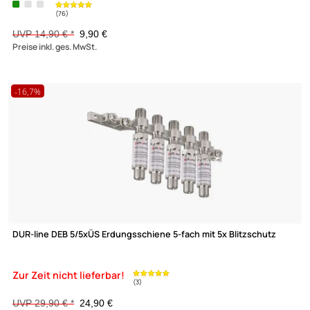
Kaltec HQ Erdungswinkel 11-fach mit Cabelcon F-81 F-Anschlüs
9,52 €
Preise inkl. ges. MwSt.
-33,6%
(76)