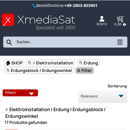
Bestellhotline:
+49-2803-803901
Spezialist seit 2002
KONTO
🏠 SHOP
📁 ⚡ Elektroinstallation
📁 Erdung
📁 Erdungsblock / Erdungswinkel
⚙️ Filter
Sort
ERDANSCHLUSSKLEMMEN
Filtern
ERDUNGSKABEL
ERDUNGSSCHELLEN
⚡ Elektroinstallation | Erdung | Erdungsblock /
ERDUNGSSCHIENEN
STABERDER / KREUZERDER
Erdungswinkel