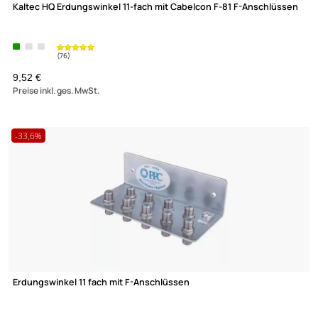
Über uns
Impressum
Datenschutz
Widerrufsbelehrung
↩ Vertrag widerrufen
Kaltec HQ Erdungswinkel 10-fach mit Cabelcon F-81 F-Anschlü
AGB
Kontakt
Service
Preisliste
(76)
9,01 €
Versandkosten
Preise inkl. ges. MwSt.
Partner
Zahlungsarten
Wir versenden mit
Unsere Leistungen