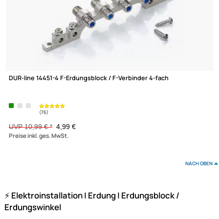
Kaltec HQ Erdungswinkel 17 fach mit Cabelcon F-81 F-Anschlüs
13,90 €
Preise inkl. ges. MwSt.
-13,1%
(76)