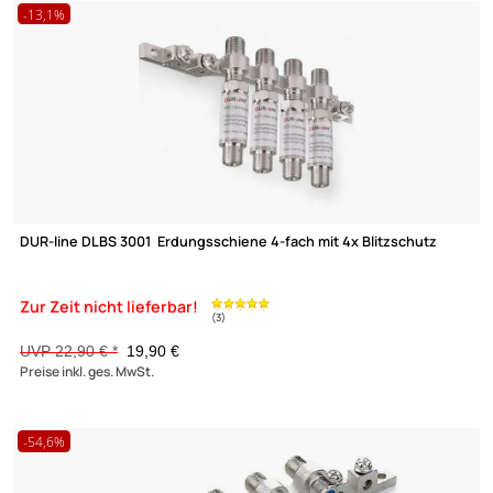
DUR-line DEB 5/5xÜS Erdungsschiene 5-fach mit 5x Blitzschutz
UVP 29,90 € *
24,90 €
(76)
Preise inkl. ges. MwSt.